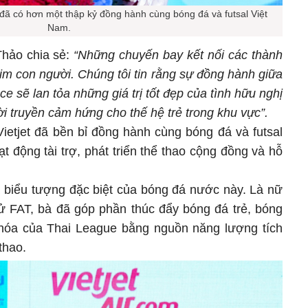
ã có hơn một thập kỷ đồng hành cùng bóng đá và futsal Việt
Nam.
Thảo chia sẻ:
“Những chuyến bay kết nối các thành
 tim con người. Chúng tôi tin rằng sự đồng hành giữa
e sẽ lan tỏa những giá trị tốt đẹp của tình hữu nghị
i truyền cảm hứng cho thế hệ trẻ trong khu vực”.
ietjet đã bền bỉ đồng hành cùng bóng đá và futsal
 động tài trợ, phát triển thể thao cộng đồng và hỗ
 biểu tượng đặc biệt của bóng đá nước này. Là nữ
 sử FAT, bà đã góp phần thúc đẩy bóng đá trẻ, bóng
hóa của Thai League bằng nguồn năng lượng tích
thao.