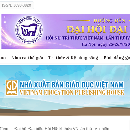
ISSN: 3093-382X
tạo
Nhìn ra thế giới
Tri thức & Kỹ năng sống
Bình đẳng gi
động
Đại hội Đại biểu Hội Nữ trí thức VN lần thứ IV, nhiệm