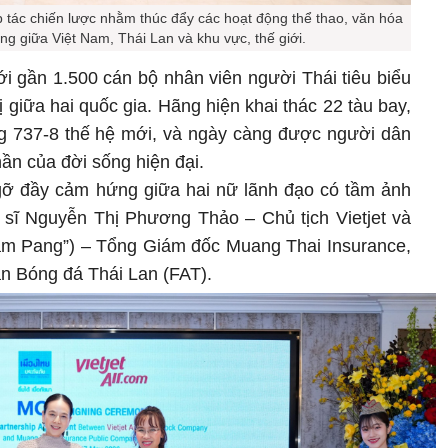
p tác chiến lược nhằm thúc đẩy các hoạt động thể thao, văn hóa
ng giữa Việt Nam, Thái Lan và khu vực, thế giới.
ới gần 1.500 cán bộ nhân viên người Thái tiêu biểu
giữa hai quốc gia. Hãng hiện khai thác 22 tàu bay,
ng 737-8 thế hệ mới, và ngày càng được người dân
n của đời sống hiện đại.
gỡ đầy cảm hứng giữa hai nữ lãnh đạo có tầm ảnh
sĩ Nguyễn Thị Phương Thảo – Chủ tịch Vietjet và
 Pang”) – Tổng Giám đốc Muang Thai Insurance,
àn Bóng đá Thái Lan (FAT).