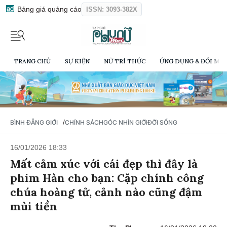
Bảng giá quảng cáo
ISSN: 3093-382X
TRANG CHỦ
SỰ KIỆN
NỮ TRÍ THỨC
ỨNG DỤNG & ĐỔI MỚI
/
BÌNH ĐẲNG GIỚI
CHÍNH SÁCH
GÓC NHÌN GIỚI
ĐỜI SỐNG
16/01/2026 18:33
Mất cảm xúc với cái đẹp thì đây là
phim Hàn cho bạn: Cặp chính công
chúa hoàng tử, cảnh nào cũng đậm
mùi tiền