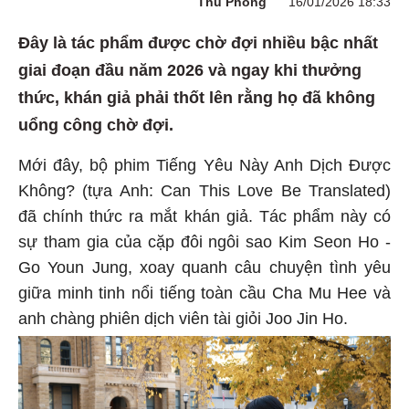
Thu Phong
16/01/2026 18:33
Đây là tác phẩm được chờ đợi nhiều bậc nhất
giai đoạn đầu năm 2026 và ngay khi thưởng
thức, khán giả phải thốt lên rằng họ đã không
uổng công chờ đợi.
Mới đây, bộ phim Tiếng Yêu Này Anh Dịch Được
Không? (tựa Anh: Can This Love Be Translated)
đã chính thức ra mắt khán giả. Tác phẩm này có
sự tham gia của cặp đôi ngôi sao Kim Seon Ho -
Go Youn Jung, xoay quanh câu chuyện tình yêu
giữa minh tinh nổi tiếng toàn cầu Cha Mu Hee và
anh chàng phiên dịch viên tài giỏi Joo Jin Ho.