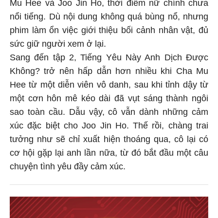
Mu Hee và Joo Jin Ho, thời điểm nữ chính chưa
nổi tiếng. Dù nội dung không quá bùng nổ, nhưng
phim làm ổn việc giới thiệu bối cảnh nhân vật, đủ
sức giữ người xem ở lại.
Sang đến tập 2, Tiếng Yêu Này Anh Dịch Được
Không? trở nên hấp dẫn hơn nhiều khi Cha Mu
Hee từ một diễn viên vô danh, sau khi tỉnh dậy từ
một cơn hôn mê kéo dài đã vụt sáng thành ngôi
sao toàn cầu. Dẫu vậy, cô vẫn dành những cảm
xúc đặc biệt cho Joo Jin Ho. Thế rồi, chàng trai
tưởng như sẽ chỉ xuất hiện thoáng qua, cô lại có
cơ hội gặp lại anh lần nữa, từ đó bắt đầu một câu
chuyện tình yêu đầy cảm xúc.