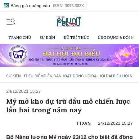
Bảng giá quảng cáo
ISSN: 3093-382X
TRANG CHỦ
SỰ KIỆN
NỮ TRÍ THỨC
ỨNG DỤNG & ĐỔI MỚI
/
SỰ KIỆN
TIÊU ĐIỂM
DIỄN ĐÀN
HOẠT ĐỘNG HỘI
ĐẠI HỘI ĐẠI BIỂU HỘI NỮ 
24/12/2021 15:27
Mỹ mở kho dự trữ dầu mỏ chiến lược
lần hai trong năm nay
TTXVN
24/12/2021 15:27
Bộ Năng lượng Mỹ ngày 23/12 cho biết đã đồng