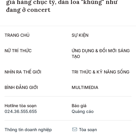
giá hàng chục tỷ, dàn loa "khủng" như
đang ở concert
TRANG CHỦ
SỰ KIỆN
NỮ TRÍ THỨC
ỨNG DỤNG & ĐỔI MỚI SÁNG
TẠO
NHÌN RA THẾ GIỚI
TRI THỨC & KỸ NĂNG SỐNG
BÌNH ĐẲNG GIỚI
MULTIMEDIA
Hotline tòa soạn
Báo giá
024.36.555.655
Quảng cáo
Thông tin doanh nghiệp
Tòa soạn