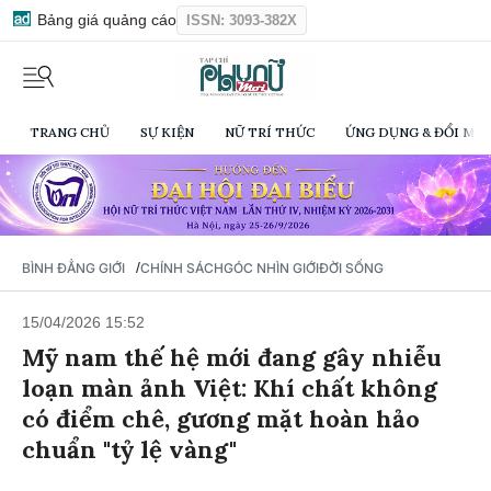
Bảng giá quảng cáo
ISSN: 3093-382X
TRANG CHỦ
SỰ KIỆN
NỮ TRÍ THỨC
ỨNG DỤNG & ĐỔI MỚI
/
BÌNH ĐẲNG GIỚI
CHÍNH SÁCH
GÓC NHÌN GIỚI
ĐỜI SỐNG
15/04/2026 15:52
Mỹ nam thế hệ mới đang gây nhiễu
loạn màn ảnh Việt: Khí chất không
có điểm chê, gương mặt hoàn hảo
chuẩn "tỷ lệ vàng"