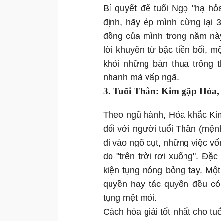
Bí quyết để tuổi Ngọ "hạ hỏ
định, hãy ép mình dừng lại 3 
đồng của mình trong năm này
lời khuyên từ bậc tiền bối, 
khỏi những bàn thua trông 
nhanh mà vấp ngã.
3. Tuổi Thân: Kim gặp Hỏa, 
Theo ngũ hành, Hỏa khắc Kim
đối với người tuổi Thân (mệ
đi vào ngõ cụt, những việc vố
do "trên trời rơi xuống". Đặ
kiện tụng nóng bỏng tay. Một
quyền hay tác quyền đều có 
tụng mệt mỏi.
Cách hóa giải tốt nhất cho tu