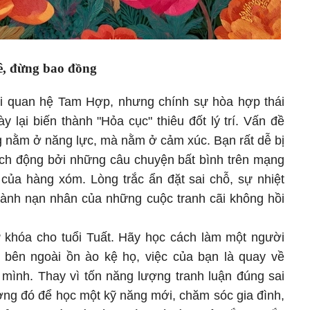
ê, đừng bao đồng
i quan hệ Tam Hợp, nhưng chính sự hòa hợp thái
lại biến thành "Hỏa cục" thiêu đốt lý trí. Vấn đề
g nằm ở năng lực, mà nằm ở cảm xúc. Bạn rất dễ bị
ích động bởi những câu chuyện bất bình trên mạng
của hàng xóm. Lòng trắc ẩn đặt sai chỗ, sự nhiệt
 thành nạn nhân của những cuộc tranh cãi không hồi
từ khóa cho tuổi Tuất. Hãy học cách làm một người
i bên ngoài ồn ào kệ họ, việc của bạn là quay về
ình. Thay vì tốn năng lượng tranh luận đúng sai
ợng đó để học một kỹ năng mới, chăm sóc gia đình,