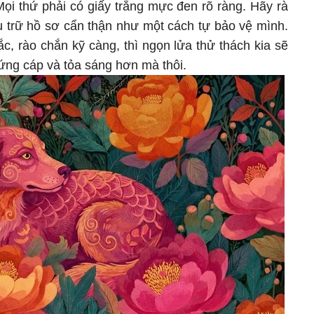
Mọi thứ phải có giấy trắng mực đen rõ ràng. Hãy rà
lưu trữ hồ sơ cẩn thận như một cách tự bảo vệ mình.
c, rào chắn kỹ càng, thì ngọn lửa thử thách kia sẽ
 cứng cáp và tỏa sáng hơn mà thôi.