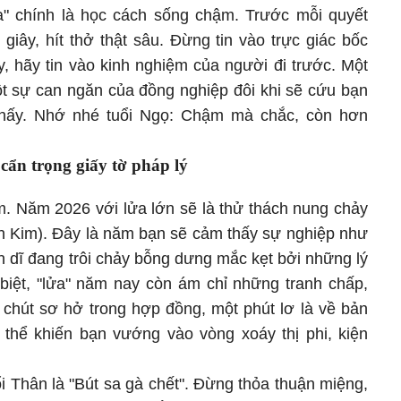
a" chính là học cách sống chậm. Trước mỗi quyết
giây, hít thở thật sâu. Đừng tin vào trực giác bốc
, hãy tin vào kinh nghiệm của người đi trước. Một
một sự can ngăn của đồng nghiệp đôi khi sẽ cứu bạn
thấy. Nhớ nhé tuổi Ngọ: Chậm mà chắc, còn hơn
cẩn trọng giấy tờ pháp lý
. Năm 2026 với lửa lớn sẽ là thử thách nung chảy
nh Kim). Đây là năm bạn sẽ cảm thấy sự nghiệp như
n dĩ đang trôi chảy bỗng dưng mắc kẹt bởi những lý
c biệt, "lửa" năm nay còn ám chỉ những tranh chấp,
 chút sơ hở trong hợp đồng, một phút lơ là về bản
thể khiến bạn vướng vào vòng xoáy thị phi, kiện
ổi Thân là "Bút sa gà chết". Đừng thỏa thuận miệng,