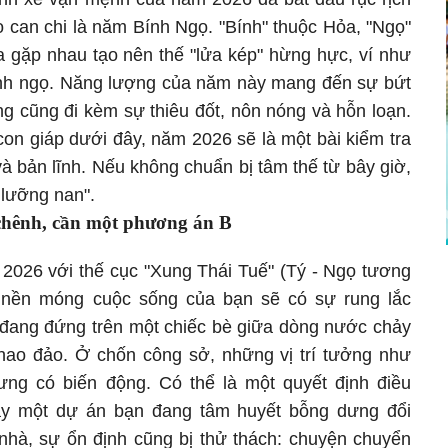
 can chi là năm Bính Ngọ. "Bính" thuộc Hỏa, "Ngọ"
a gặp nhau tạo nên thế "lửa kép" hừng hực, ví như
hính ngọ. Năng lượng của năm này mang đến sự bứt
 cũng đi kèm sự thiêu đốt, nôn nóng và hỗn loạn.
on giáp dưới đây, năm 2026 sẽ là một bài kiểm tra
à bản lĩnh. Nếu không chuẩn bị tâm thế từ bây giờ,
i lưỡng nan".
 chênh, cần một phương án B
2026 với thế cục "Xung Thái Tuế" (Tý - Ngọ tương
nền móng cuộc sống của bạn sẽ có sự rung lắc
đang đứng trên một chiếc bè giữa dòng nước chảy
chao đảo. Ở chốn công sở, những vị trí tưởng như
ng có biến động. Có thể là một quyết định điều
ay một dự án bạn đang tâm huyết bỗng dưng đổi
 nhà, sự ổn định cũng bị thử thách: chuyện chuyển