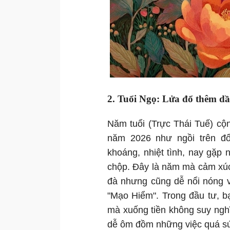
2. Tuổi Ngọ: Lửa đổ thêm dầu,
Năm tuổi (Trực Thái Tuế) cộ
năm 2026 như ngồi trên đố
khoáng, nhiệt tình, nay gặp
chộp. Đây là năm mà cảm xúc
đà nhưng cũng dễ nổi nóng v
"Mạo Hiểm". Trong đầu tư, b
mà xuống tiền không suy nghĩ
dễ ôm đồm những việc quá sứ