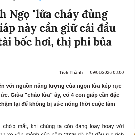
h Ngọ "lửa cháy đùng
iáp này cần giữ cái đầu
tài bốc hơi, thị phi bủa
Tích Thành
09/01/2026 08:00
n với nguồn năng lượng của ngọn lửa kép rực
ức. Giữa "chảo lửa" ấy, có 4 con giáp cần đặc
 chậm lại để không bị sức nóng thời cuộc làm
i chớp mắt, khi chúng ta còn đang loay hoay với
bánh xe vận mệnh của năm 2026 đã bắt đầu rục rịch