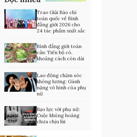
Trao Giải Báo chí
toàn quốc về Bình
đẳng giới 2026 cho
24 tác phẩm xuất sắc
Bình đẳng giới toàn
cầu: Tiến bộ có,
khoảng cách còn dài
Lao động chăm sóc
không lương: Gánh
nặng vô hình của phụ
nữ
Bạo lực với phụ nữ:
Cuộc khủng hoảng
chưa chịu lùi