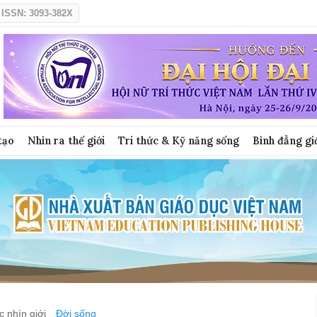
ISSN: 3093-382X
tạo
Nhìn ra thế giới
Tri thức & Kỹ năng sống
Bình đẳng gi
 nhìn giới
Đời sống