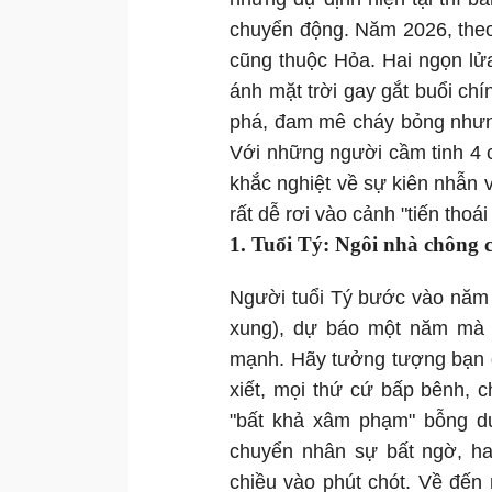
chuyển động. Năm 2026, theo
cũng thuộc Hỏa. Hai ngọn lử
ánh mặt trời gay gắt buổi c
phá, đam mê cháy bỏng nhưng
Với những người cầm tinh 4 c
khắc nghiệt về sự kiên nhẫn v
rất dễ rơi vào cảnh "tiến thoá
1. Tuổi Tý: Ngôi nhà chông
Người tuổi Tý bước vào năm 
xung), dự báo một năm mà 
mạnh. Hãy tưởng tượng bạn 
xiết, mọi thứ cứ bấp bênh, 
"bất khả xâm phạm" bỗng dư
chuyển nhân sự bất ngờ, h
chiều vào phút chót. Về đến