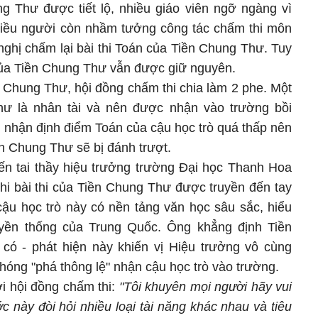
g Thư được tiết lộ, nhiều giáo viên ngỡ ngàng vì
hiều người còn nhầm tưởng công tác chấm thi môn
ghị chấm lại bài thi Toán của Tiền Chung Thư. Tuy
của Tiền Chung Thư vẫn được giữ nguyên.
n Chung Thư, hội đồng chấm thi chia làm 2 phe. Một
ư là nhân tài và nên được nhận vào trường bồi
 nhận định điểm Toán của cậu học trò quá thấp nên
ền Chung Thư sẽ bị đánh trượt.
đến tai thầy hiệu trưởng trường Đại học Thanh Hoa
Khi bài thi của Tiền Chung Thư được truyền đến tay
cậu học trò này có nền tảng văn học sâu sắc, hiểu
uyền thống của Trung Quốc. Ông khẳng định Tiền
 có - phát hiện này khiến vị Hiệu trưởng vô cùng
óng "phá thông lệ" nhận cậu học trò vào trường.
i hội đồng chấm thi:
"Tôi khuyên mọi người hãy vui
ớc này đòi hỏi nhiều loại tài năng khác nhau và tiêu