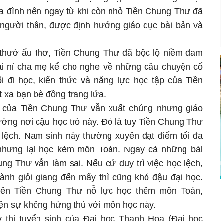
ia đình nên ngay từ khi còn nhỏ Tiền Chung Thư đã
người thân, được định hướng giáo dục bài bản và
 thưở ấu thơ, Tiền Chung Thư đã bộc lộ niềm đam
ài nỉ cha mẹ kể cho nghe về những câu chuyện cổ
i đi học, kiến thức và năng lực học tập của Tiền
xa bạn bè đồng trang lứa.
p của Tiền Chung Thư vẫn xuất chúng nhưng giáo
ường nơi cậu học trò này. Đó là tuy Tiền Chung Thư
c lệch. Nam sinh này thường xuyên đạt điểm tối đa
nhưng lại học kém môn Toán. Ngay cả những bài
ng Thư vẫn làm sai. Nếu cứ duy trì việc học lệch,
nh giỏi giang đến mấy thì cũng khó đậu đại học.
uyên Tiền Chung Thư nỗ lực học thêm môn Toán,
ện sự không hứng thú với môn học này.
ỳ thi tuyển sinh của Đại học Thanh Hoa (Đại học