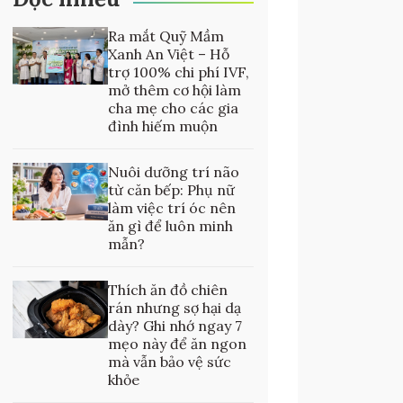
Ra mắt Quỹ Mầm
Xanh An Việt – Hỗ
trợ 100% chi phí IVF,
mở thêm cơ hội làm
cha mẹ cho các gia
đình hiếm muộn
Nuôi dưỡng trí não
từ căn bếp: Phụ nữ
làm việc trí óc nên
ăn gì để luôn minh
mẫn?
Thích ăn đồ chiên
rán nhưng sợ hại dạ
dày? Ghi nhớ ngay 7
mẹo này để ăn ngon
mà vẫn bảo vệ sức
khỏe