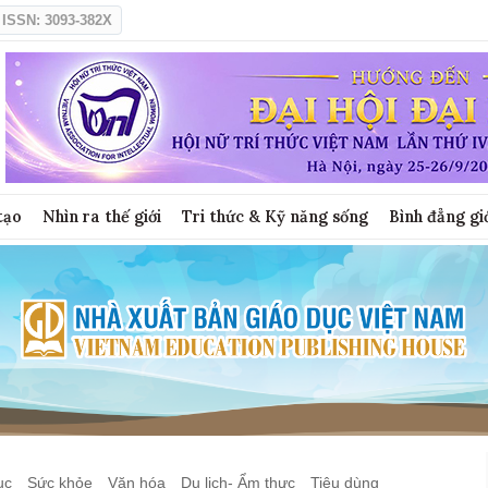
ISSN: 3093-382X
tạo
Nhìn ra thế giới
Tri thức & Kỹ năng sống
Bình đẳng gi
ục
Sức khỏe
Văn hóa
Du lịch- Ẩm thực
Tiêu dùng