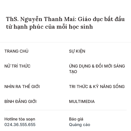
ThS. Nguyễn Thanh Mai: Giáo dục bắt đầu
từ hạnh phúc của mỗi học sinh
TRANG CHỦ
SỰ KIỆN
NỮ TRÍ THỨC
ỨNG DỤNG & ĐỔI MỚI SÁNG
TẠO
NHÌN RA THẾ GIỚI
TRI THỨC & KỸ NĂNG SỐNG
BÌNH ĐẲNG GIỚI
MULTIMEDIA
Hotline tòa soạn
Báo giá
024.36.555.655
Quảng cáo