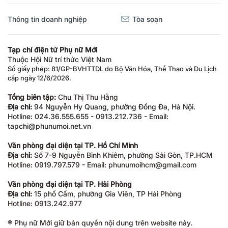
Thông tin doanh nghiệp
Tòa soạn
Tạp chí điện tử Phụ nữ Mới
Thuộc Hội Nữ trí thức Việt Nam
Số giấy phép: 81/GP-BVHTTDL do Bộ Văn Hóa, Thể Thao và Du Lịch
cấp ngày 12/6/2026.
Tổng biên tập:
Chu Thị Thu Hằng
Địa chỉ:
94 Nguyễn Hy Quang, phường Đống Đa, Hà Nội.
Hotline: 024.36.555.655 - 0913.212.736 - Email:
tapchi@phunumoi.net.vn
Văn phòng đại diện tại TP. Hồ Chí Minh
Địa chỉ:
Số 7-9 Nguyễn Bỉnh Khiêm, phường Sài Gòn, TP.HCM
Hotline: 0919.797.579 - Email: phunumoihcm@gmail.com
Văn phòng đại diện tại TP. Hải Phòng
Địa chỉ:
15 phố Cấm, phường Gia Viên, TP Hải Phòng
Hotline: 0913.242.977
® Phụ nữ Mới giữ bản quyền nội dung trên website này.