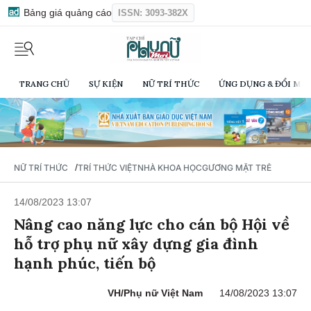
Bảng giá quảng cáo
ISSN: 3093-382X
TRANG CHỦ
SỰ KIỆN
NỮ TRÍ THỨC
ỨNG DỤNG & ĐỔI MỚI
/
NỮ TRÍ THỨC
TRÍ THỨC VIỆT
NHÀ KHOA HỌC
GƯƠNG MẶT TRẺ
14/08/2023 13:07
Nâng cao năng lực cho cán bộ Hội về
hỗ trợ phụ nữ xây dựng gia đình
hạnh phúc, tiến bộ
VH/Phụ nữ Việt Nam
14/08/2023 13:07