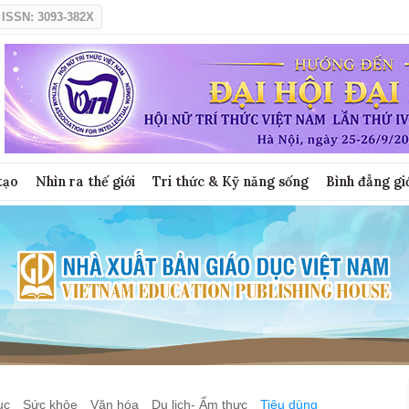
ISSN: 3093-382X
tạo
Nhìn ra thế giới
Tri thức & Kỹ năng sống
Bình đẳng gi
ục
Sức khỏe
Văn hóa
Du lịch- Ẩm thực
Tiêu dùng