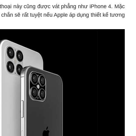
n thoại này cũng được vát phẳng như iPhone 4. Mặc
 chắn sẽ rất tuyệt nếu Apple áp dụng thiết kế tương