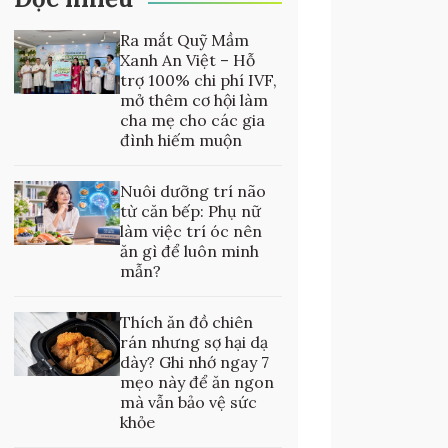
Ra mắt Quỹ Mầm
Xanh An Việt – Hỗ
trợ 100% chi phí IVF,
mở thêm cơ hội làm
cha mẹ cho các gia
đình hiếm muộn
Nuôi dưỡng trí não
từ căn bếp: Phụ nữ
làm việc trí óc nên
ăn gì để luôn minh
mẫn?
Thích ăn đồ chiên
rán nhưng sợ hại dạ
dày? Ghi nhớ ngay 7
mẹo này để ăn ngon
mà vẫn bảo vệ sức
khỏe