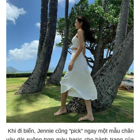
Khi đi biển, Jennie cũng ''pick'' ngay một mẫu chân
váy dài suông trơn màu basic cho hành trang của