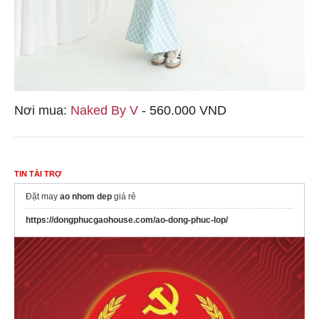
Nơi mua:
Naked By V
- 560.000 VND
TIN TÀI TRỢ
Đặt may
ao nhom dep
giá rẻ
https://dongphucgaohouse.com/ao-dong-phuc-lop/