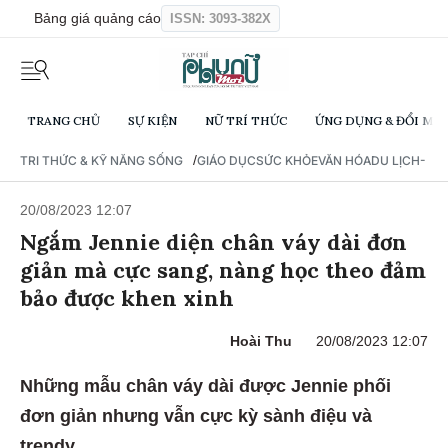
Bảng giá quảng cáo
ISSN: 3093-382X
TRANG CHỦ
SỰ KIỆN
NỮ TRÍ THỨC
ỨNG DỤNG & ĐỔI MỚI
/
TRI THỨC & KỸ NĂNG SỐNG
GIÁO DỤC
SỨC KHỎE
VĂN HÓA
DU LỊCH- Ẩ
20/08/2023 12:07
Ngắm Jennie diện chân váy dài đơn
giản mà cực sang, nàng học theo đảm
bảo được khen xinh
Hoài Thu
20/08/2023 12:07
Những mẫu chân váy dài được Jennie phối
đơn giản nhưng vẫn cực kỳ sành điệu và
trendy.