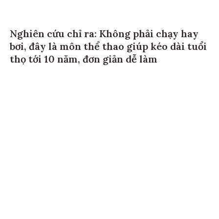
Nghiên cứu chỉ ra: Không phải chạy hay
bơi, đây là môn thể thao giúp kéo dài tuổi
thọ tới 10 năm, đơn giản dễ làm
TRANG CHỦ
SỰ KIỆN
NỮ TRÍ THỨC
ỨNG DỤNG & ĐỔI MỚI SÁNG
TẠO
NHÌN RA THẾ GIỚI
TRI THỨC & KỸ NĂNG SỐNG
BÌNH ĐẲNG GIỚI
MULTIMEDIA
Hotline tòa soạn
Báo giá