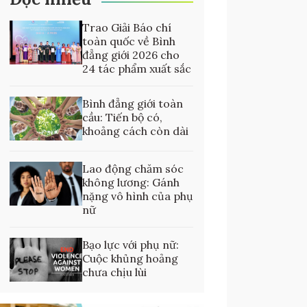
Trao Giải Báo chí
toàn quốc về Bình
đẳng giới 2026 cho
24 tác phẩm xuất sắc
Bình đẳng giới toàn
cầu: Tiến bộ có,
khoảng cách còn dài
Lao động chăm sóc
không lương: Gánh
nặng vô hình của phụ
nữ
Bạo lực với phụ nữ:
Cuộc khủng hoảng
chưa chịu lùi