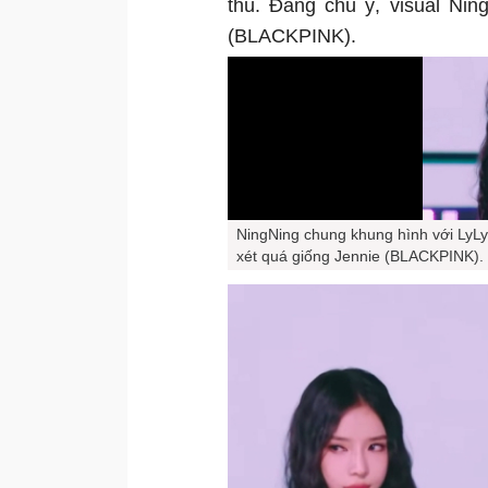
thú. Đáng chú ý, visual Nin
(BLACKPINK).
NingNing chung khung hình với LyLy
xét quá giống Jennie (BLACKPINK).