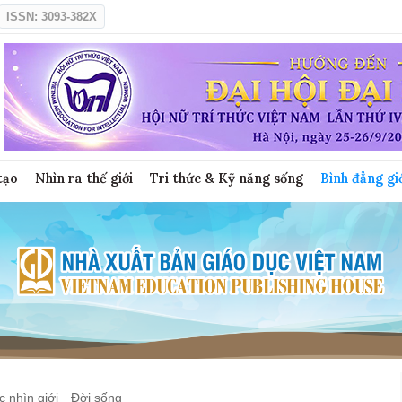
ISSN: 3093-382X
tạo
Nhìn ra thế giới
Tri thức & Kỹ năng sống
Bình đẳng gi
 nhìn giới
Đời sống