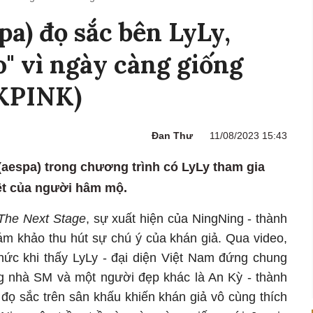
pa) đọ sắc bên LyLy,
o" vì ngày càng giống
KPINK)
Đan Thư
11/08/2023 15:43
(aespa) trong chương trình có LyLy tham gia
ệt của người hâm mộ.
The Next Stage
, sự xuất hiện của NingNing - thành
ám khảo thu hút sự chú ý của khán giả. Qua video,
 hức khi thấy LyLy - đại diện Việt Nam đứng chung
g nhà SM và một người đẹp khác là An Kỳ - thành
đọ sắc trên sân khấu khiến khán giả vô cùng thích