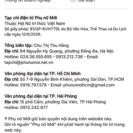
Tạp chí điện tử Phụ nữ Mới
Thuộc Hội Nữ trí thức Việt Nam
Số giấy phép: 81/GP-BVHTTDL do Bộ Văn Hóa, Thể Thao và Du Lịch
cấp ngày 12/6/2026.
Tổng biên tập:
Chu Thị Thu Hằng
Địa chỉ:
94 Nguyễn Hy Quang, phường Đống Đa, Hà Nội.
Hotline: 024.36.555.655 - 0913.212.736 - Email:
tapchi@phunumoi.net.vn
Văn phòng đại diện tại TP. Hồ Chí Minh
Địa chỉ:
Số 7-9 Nguyễn Bỉnh Khiêm, phường Sài Gòn, TP.HCM
Hotline: 0919.797.579 - Email: phunumoihcm@gmail.com
Văn phòng đại diện tại TP. Hải Phòng
Địa chỉ:
15 phố Cấm, phường Gia Viên, TP Hải Phòng
Hotline: 0913.242.977
® Phụ nữ Mới giữ bản quyền nội dung trên website này.
Ghi rõ nguồn "Phụ nữ Mới" khi phát hành lại thông tin từ trang
web này.