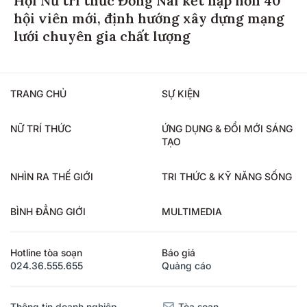
hội viên mới, định hướng xây dựng mạng
lưới chuyên gia chất lượng
TRANG CHỦ
SỰ KIỆN
NỮ TRÍ THỨC
ỨNG DỤNG & ĐỔI MỚI SÁNG
TẠO
NHÌN RA THẾ GIỚI
TRI THỨC & KỸ NĂNG SỐNG
BÌNH ĐẲNG GIỚI
MULTIMEDIA
Hotline tòa soạn
Báo giá
024.36.555.655
Quảng cáo
Thông tin doanh nghiệp
Tòa soạn