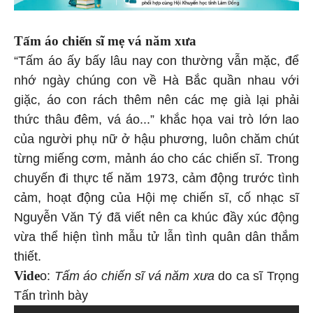
Tấm áo chiến sĩ mẹ vá năm xưa
“Tấm áo ấy bấy lâu nay con thường vẫn mặc, để
nhớ ngày chúng con về Hà Bắc quần nhau với
giặc, áo con rách thêm nên các mẹ già lại phải
thức thâu đêm, vá áo...” khắc họa vai trò lớn lao
của người phụ nữ ở hậu phương, luôn chăm chút
từng miếng cơm, mảnh áo cho các chiến sĩ. Trong
chuyến đi thực tế năm 1973, cảm động trước tình
cảm, hoạt động của Hội mẹ chiến sĩ, cố nhạc sĩ
Nguyễn Văn Tý đã viết nên ca khúc đầy xúc động
vừa thể hiện tình mẫu tử lẫn tình quân dân thắm
thiết.
Vide
o:
Tấm áo chiến sĩ vá năm xưa
do ca sĩ Trọng
Tấn trình bày