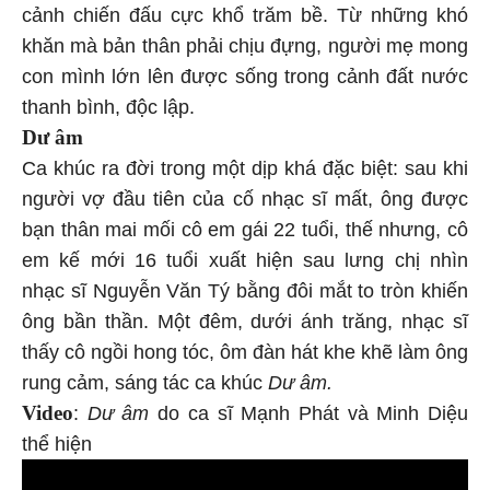
cảnh chiến đấu cực khổ trăm bề. Từ những khó
khăn mà bản thân phải chịu đựng, người mẹ mong
con mình lớn lên được sống trong cảnh đất nước
thanh bình, độc lập.
Dư âm
Ca khúc ra đời trong một dịp khá đặc biệt: sau khi
người vợ đầu tiên của cố nhạc sĩ mất, ông được
bạn thân mai mối cô em gái 22 tuổi, thế nhưng, cô
em kế mới 16 tuổi xuất hiện sau lưng chị nhìn
nhạc sĩ Nguyễn Văn Tý bằng đôi mắt to tròn khiến
ông bần thần. Một đêm, dưới ánh trăng, nhạc sĩ
thấy cô ngồi hong tóc, ôm đàn hát khe khẽ làm ông
rung cảm, sáng tác ca khúc
Dư âm.
Video
:
Dư âm
do ca sĩ Mạnh Phát và Minh Diệu
thể hiện