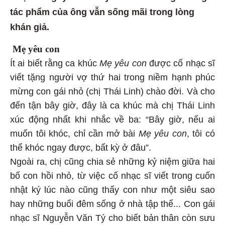
tác phẩm của ông vẫn sống mãi trong lòng
khán giả.
Mẹ yêu con
Ít ai biết rằng ca khúc
Mẹ yêu con
được cố nhạc sĩ
viết tặng người vợ thứ hai trong niềm hạnh phúc
mừng con gái nhỏ (chị Thái Linh) chào đời. Và cho
đến tận bây giờ, đây là ca khúc mà chị Thái Linh
xúc động nhất khi nhắc về ba: “Bây giờ, nếu ai
muốn tôi khóc, chỉ cần mở bài
Mẹ yêu con
, tôi có
thể khóc ngay được, bất kỳ ở đâu”.
Ngoài ra, chị cũng chia sẻ những kỷ niệm giữa hai
bố con hồi nhỏ, từ việc cố nhạc sĩ viết trong cuốn
nhật ký lúc nào cũng thấy con như một siêu sao
hay những buổi đêm sống ở nhà tập thể... Con gái
nhạc sĩ Nguyễn Văn Tý cho biết bản thân còn sưu