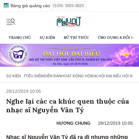
Bảng giá quảng cáo
ISSN: 3093-382X
TRANG CHỦ
SỰ KIỆN
NỮ TRÍ THỨC
ỨNG DỤNG & ĐỔI MỚI
/
SỰ KIỆN
TIÊU ĐIỂM
DIỄN ĐÀN
HOẠT ĐỘNG HỘI
ĐẠI HỘI ĐẠI BIỂU HỘI NỮ 
28/12/2019 10:05
Nghe lại các ca khúc quen thuộc của
nhạc sĩ Nguyễn Văn Tý
HƯƠNG CHUNG
28/12/2019 10:05
Nhạc sĩ Nguyễn Văn Tý đã ra đi nhưng những