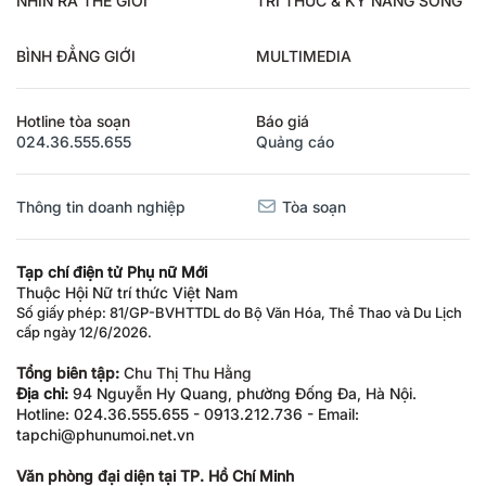
NHÌN RA THẾ GIỚI
TRI THỨC & KỸ NĂNG SỐNG
BÌNH ĐẲNG GIỚI
MULTIMEDIA
Hotline tòa soạn
Báo giá
024.36.555.655
Quảng cáo
Thông tin doanh nghiệp
Tòa soạn
Tạp chí điện tử Phụ nữ Mới
Thuộc Hội Nữ trí thức Việt Nam
Số giấy phép: 81/GP-BVHTTDL do Bộ Văn Hóa, Thể Thao và Du Lịch
cấp ngày 12/6/2026.
Tổng biên tập:
Chu Thị Thu Hằng
Địa chỉ:
94 Nguyễn Hy Quang, phường Đống Đa, Hà Nội.
Hotline: 024.36.555.655 - 0913.212.736 - Email:
tapchi@phunumoi.net.vn
Văn phòng đại diện tại TP. Hồ Chí Minh