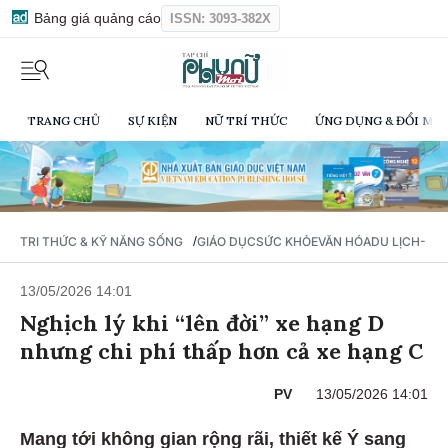
Bảng giá quảng cáo
ISSN: 3093-382X
TRANG CHỦ
SỰ KIỆN
NỮ TRÍ THỨC
ỨNG DỤNG & ĐỔI MỚI
/
TRI THỨC & KỸ NĂNG SỐNG
GIÁO DỤC
SỨC KHỎE
VĂN HÓA
DU LỊCH- Ẩ
13/05/2026 14:01
Nghịch lý khi “lên đời” xe hạng D
nhưng chi phí thấp hơn cả xe hạng C
PV
13/05/2026 14:01
Mang tới không gian rộng rãi, thiết kế Ý sang