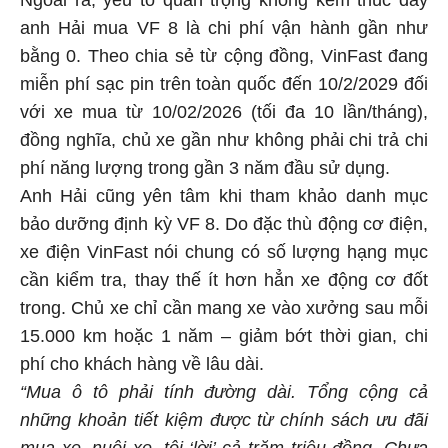
Ngoài ra, yếu tố quan trọng không kém thúc đẩy
anh Hải mua VF 8 là chi phí vận hành gần như
bằng 0. Theo chia sẻ từ cộng đồng, VinFast đang
miễn phí sạc pin trên toàn quốc đến 10/2/2029 đối
với xe mua từ 10/02/2026 (tối đa 10 lần/tháng),
đồng nghĩa, chủ xe gần như không phải chi trả chi
phí năng lượng trong gần 3 năm đầu sử dụng.
Anh Hải cũng yên tâm khi tham khảo danh mục
bảo dưỡng định kỳ VF 8. Do đặc thù động cơ điện,
xe điện VinFast nói chung có số lượng hạng mục
cần kiểm tra, thay thế ít hơn hẳn xe động cơ đốt
trong. Chủ xe chỉ cần mang xe vào xưởng sau mỗi
15.000 km hoặc 1 năm – giảm bớt thời gian, chi
phí cho khách hàng về lâu dài.
“Mua ô tô phải tính đường dài. Tổng cộng cả
những khoản tiết kiệm được từ chính sách ưu đãi