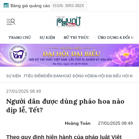
Bảng giá quảng cáo
ISSN: 3093-382X
TRANG CHỦ
SỰ KIỆN
NỮ TRÍ THỨC
ỨNG DỤNG & ĐỔI MỚI
/
SỰ KIỆN
TIÊU ĐIỂM
DIỄN ĐÀN
HOẠT ĐỘNG HỘI
ĐẠI HỘI ĐẠI BIỂU HỘI NỮ 
27/01/2025 08:49
Người dân được dùng pháo hoa nào
dịp lễ, Tết?
Hoàng Toàn
27/01/2025 08:49
Theo quy định hiện hành của pháp luật Việt