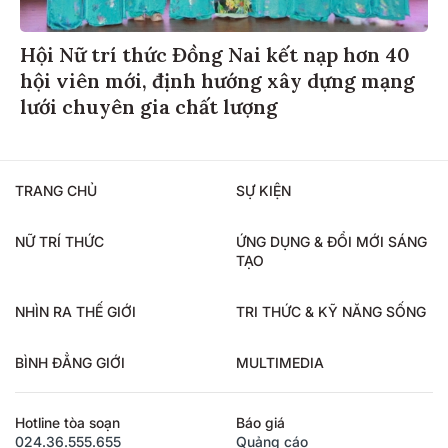
Hội Nữ trí thức Đồng Nai kết nạp hơn 40
hội viên mới, định hướng xây dựng mạng
lưới chuyên gia chất lượng
TRANG CHỦ
SỰ KIỆN
NỮ TRÍ THỨC
ỨNG DỤNG & ĐỔI MỚI SÁNG
TẠO
NHÌN RA THẾ GIỚI
TRI THỨC & KỸ NĂNG SỐNG
BÌNH ĐẲNG GIỚI
MULTIMEDIA
Hotline tòa soạn
Báo giá
024.36.555.655
Quảng cáo