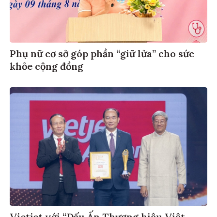
Phụ nữ cơ sở góp phần “giữ lửa” cho sức
khỏe cộng đồng
Vietjet với “Dấu Ấn Thương hiệu Việt