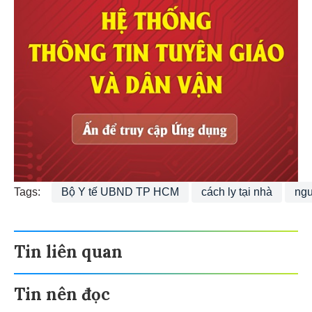
Tags:
Bộ Y tế UBND TP HCM
cách ly tại nhà
ngư
Tin liên quan
Tin nên đọc