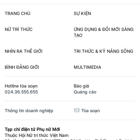
TRANG CHỦ
SỰ KIỆN
NỮ TRÍ THỨC
ỨNG DỤNG & ĐỔI MỚI SÁNG
TẠO
NHÌN RA THẾ GIỚI
TRI THỨC & KỸ NĂNG SỐNG
BÌNH ĐẲNG GIỚI
MULTIMEDIA
Hotline tòa soạn
Báo giá
024.36.555.655
Quảng cáo
Thông tin doanh nghiệp
Tòa soạn
Tạp chí điện tử Phụ nữ Mới
Thuộc Hội Nữ trí thức Việt Nam