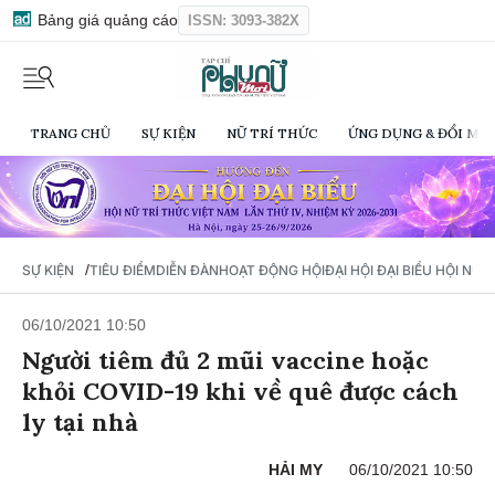
Bảng giá quảng cáo
ISSN: 3093-382X
TRANG CHỦ
SỰ KIỆN
NỮ TRÍ THỨC
ỨNG DỤNG & ĐỔI MỚI
/
SỰ KIỆN
TIÊU ĐIỂM
DIỄN ĐÀN
HOẠT ĐỘNG HỘI
ĐẠI HỘI ĐẠI BIỂU HỘI NỮ 
06/10/2021 10:50
Người tiêm đủ 2 mũi vaccine hoặc
khỏi COVID-19 khi về quê được cách
ly tại nhà
HẢI MY
06/10/2021 10:50