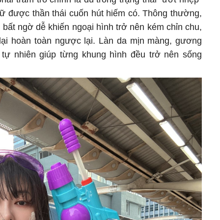
ữ được thần thái cuốn hút hiếm có. Thông thường,
 bất ngờ dễ khiến ngoại hình trở nên kém chỉn chu,
lại hoàn toàn ngược lại. Làn da mịn màng, gương
 tự nhiên giúp từng khung hình đều trở nên sống