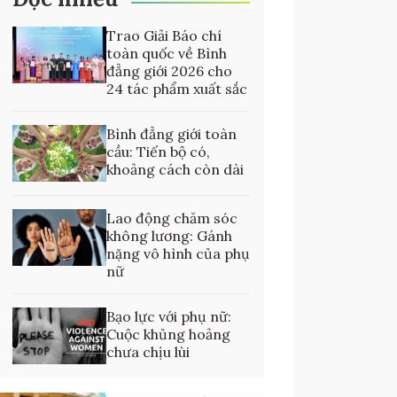
Trao Giải Báo chí
toàn quốc về Bình
đẳng giới 2026 cho
24 tác phẩm xuất sắc
Bình đẳng giới toàn
cầu: Tiến bộ có,
khoảng cách còn dài
Lao động chăm sóc
không lương: Gánh
nặng vô hình của phụ
nữ
Bạo lực với phụ nữ:
Cuộc khủng hoảng
chưa chịu lùi