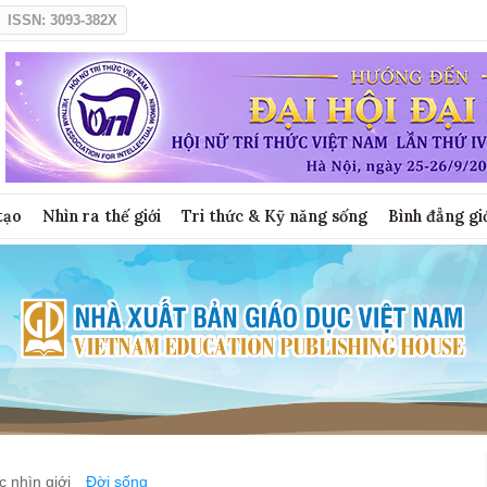
ISSN: 3093-382X
tạo
Nhìn ra thế giới
Tri thức & Kỹ năng sống
Bình đẳng gi
 nhìn giới
Đời sống