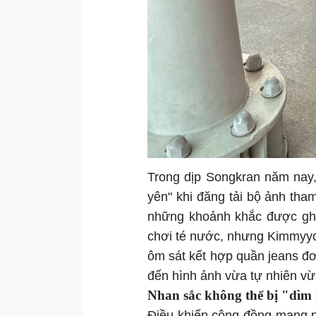
Trong dịp Songkran năm nay,
yên" khi đăng tải bộ ảnh tham
những khoảnh khắc được ghi 
chơi té nước, nhưng Kimmyyoy
ôm sát kết hợp quần jeans đ
đến hình ảnh vừa tự nhiên vừ
Nhan sắc không thể bị "dìm 
Điều khiến cộng đồng mạng phả