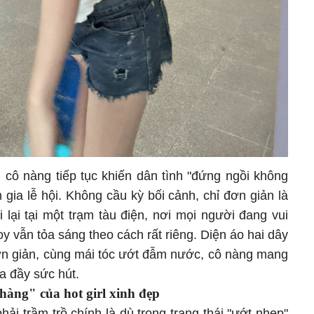
 cô nàng tiếp tục khiến dân tình "đứng ngồi không
 gia lễ hội. Không cầu kỳ bối cảnh, chỉ đơn giản là
lại tại một trạm tàu điện, nơi mọi người đang vui
 vẫn tỏa sáng theo cách rất riêng. Diện áo hai dây
ơn giản, cùng mái tóc ướt đẫm nước, cô nàng mang
a đầy sức hút.
hàng" của hot girl xinh đẹp
i trầm trồ chính là dù trong trạng thái "ướt nhẹp"