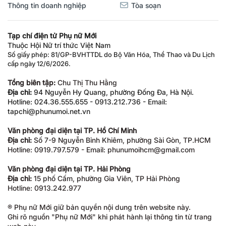
Thông tin doanh nghiệp
Tòa soạn
Tạp chí điện tử Phụ nữ Mới
Thuộc Hội Nữ trí thức Việt Nam
Số giấy phép: 81/GP-BVHTTDL do Bộ Văn Hóa, Thể Thao và Du Lịch
cấp ngày 12/6/2026.
Tổng biên tập:
Chu Thị Thu Hằng
Địa chỉ:
94 Nguyễn Hy Quang, phường Đống Đa, Hà Nội.
Hotline: 024.36.555.655 - 0913.212.736 - Email:
tapchi@phunumoi.net.vn
Văn phòng đại diện tại TP. Hồ Chí Minh
Địa chỉ:
Số 7-9 Nguyễn Bỉnh Khiêm, phường Sài Gòn, TP.HCM
Hotline: 0919.797.579 - Email: phunumoihcm@gmail.com
Văn phòng đại diện tại TP. Hải Phòng
Địa chỉ:
15 phố Cấm, phường Gia Viên, TP Hải Phòng
Hotline: 0913.242.977
® Phụ nữ Mới giữ bản quyền nội dung trên website này.
Ghi rõ nguồn "Phụ nữ Mới" khi phát hành lại thông tin từ trang
web này.