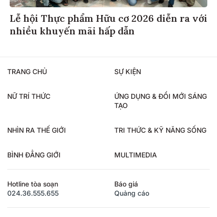
Lễ hội Thực phẩm Hữu cơ 2026 diễn ra với
nhiều khuyến mãi hấp dẫn
TRANG CHỦ
SỰ KIỆN
NỮ TRÍ THỨC
ỨNG DỤNG & ĐỔI MỚI SÁNG
TẠO
NHÌN RA THẾ GIỚI
TRI THỨC & KỸ NĂNG SỐNG
BÌNH ĐẲNG GIỚI
MULTIMEDIA
Hotline tòa soạn
Báo giá
024.36.555.655
Quảng cáo