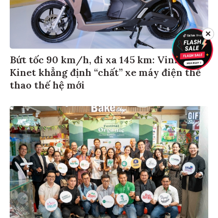
✕
Bứt tốc 90 km/h, đi xa 145 km: VinFast
Kinet khẳng định “chất” xe máy điện thể
thao thế hệ mới