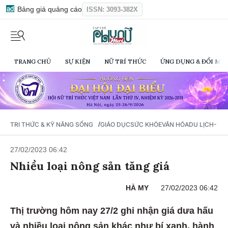
Bảng giá quảng cáo
ISSN: 3093-382X
TRANG CHỦ
SỰ KIỆN
NỮ TRÍ THỨC
ỨNG DỤNG & ĐỔI MỚI
/
TRI THỨC & KỸ NĂNG SỐNG
GIÁO DỤC
SỨC KHỎE
VĂN HÓA
DU LỊCH- Ẩ
27/02/2023 06:42
Nhiều loại nông sản tăng giá
HÀ MY
27/02/2023 06:42
Thị trường hôm nay 27/2 ghi nhận giá dưa hấu
và nhiều loại nông sản khác như bí xanh, hành