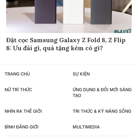
Đặt cọc Samsung Galaxy Z Fold 8, Z Flip
8: Ưu đãi gì, quà tặng kèm có gì?
TRANG CHỦ
SỰ KIỆN
NỮ TRÍ THỨC
ỨNG DỤNG & ĐỔI MỚI SÁNG
TẠO
NHÌN RA THẾ GIỚI
TRI THỨC & KỸ NĂNG SỐNG
BÌNH ĐẲNG GIỚI
MULTIMEDIA