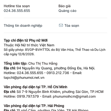
Hotline tòa soạn
Báo giá
024.36.555.655
Quảng cáo
Thông tin doanh nghiệp
Tòa soạn
Tạp chí điện tử Phụ nữ Mới
Thuộc Hội Nữ trí thức Việt Nam
Số giấy phép: 81/GP-BVHTTDL do Bộ Văn Hóa, Thể Thao và Du Lịch
cấp ngày 12/6/2026.
Tổng biên tập:
Chu Thị Thu Hằng
Địa chỉ:
94 Nguyễn Hy Quang, phường Đống Đa, Hà Nội.
Hotline: 024.36.555.655 - 0913.212.736 - Email:
tapchi@phunumoi.net.vn
Văn phòng đại diện tại TP. Hồ Chí Minh
Địa chỉ:
Số 7-9 Nguyễn Bỉnh Khiêm, phường Sài Gòn, TP.HCM
Hotline: 0919.797.579 - Email: phunumoihcm@gmail.com
Văn phòng đại diện tại TP. Hải Phòng
Địa chỉ:
15 phố Cấm, phường Gia Viên, TP Hải Phòng