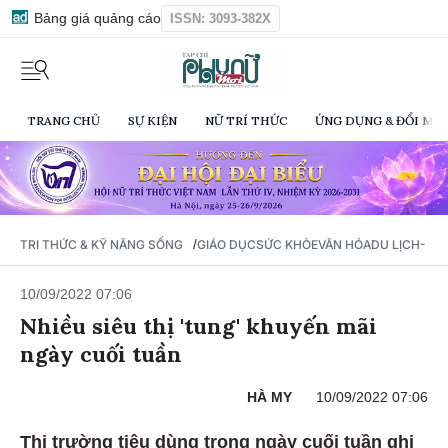
Bảng giá quảng cáo
ISSN: 3093-382X
TRANG CHỦ
SỰ KIỆN
NỮ TRÍ THỨC
ỨNG DỤNG & ĐỔI MỚI
/
TRI THỨC & KỸ NĂNG SỐNG
GIÁO DỤC
SỨC KHỎE
VĂN HÓA
DU LỊCH- Ẩ
10/09/2022 07:06
Nhiều siêu thị 'tung' khuyến mãi
ngày cuối tuần
HÀ MY
10/09/2022 07:06
Thị trường tiêu dùng trong ngày cuối tuần ghi