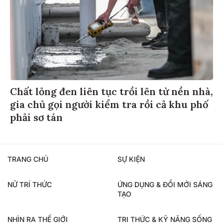
Chất lỏng đen liên tục trồi lên từ nền nhà,
gia chủ gọi người kiểm tra rồi cả khu phố
phải sơ tán
TRANG CHỦ
SỰ KIỆN
NỮ TRÍ THỨC
ỨNG DỤNG & ĐỔI MỚI SÁNG
TẠO
NHÌN RA THẾ GIỚI
TRI THỨC & KỸ NĂNG SỐNG