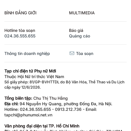
BÌNH ĐẲNG GIỚI
MULTIMEDIA
Hotline tòa soạn
Báo giá
024.36.555.655
Quảng cáo
Thông tin doanh nghiệp
Tòa soạn
Tạp chí điện tử Phụ nữ Mới
Thuộc Hội Nữ trí thức Việt Nam
Số giấy phép: 81/GP-BVHTTDL do Bộ Văn Hóa, Thể Thao và Du Lịch
cấp ngày 12/6/2026.
Tổng biên tập:
Chu Thị Thu Hằng
Địa chỉ:
94 Nguyễn Hy Quang, phường Đống Đa, Hà Nội.
Hotline: 024.36.555.655 - 0913.212.736 - Email:
tapchi@phunumoi.net.vn
Văn phòng đại diện tại TP. Hồ Chí Minh
Địa chỉ:
Số 7-9 Nguyễn Bỉnh Khiêm, phường Sài Gòn, TP.HCM