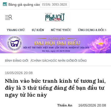
Bảng giá quảng cáo
ISSN: 3093-382X
TRANG CHỦ
SỰ KIỆN
NỮ TRÍ THỨC
ỨNG DỤNG & ĐỔI MỚI
/
BÌNH ĐẲNG GIỚI
CHÍNH SÁCH
GÓC NHÌN GIỚI
ĐỜI SỐNG
16/05/2026 20:08
Nhìn vào bức tranh kinh tế tương lai,
đây là 3 thứ tiếng đáng để bạn đầu tư
ngay từ lúc này
Thiên An
16/05/2026 20:08