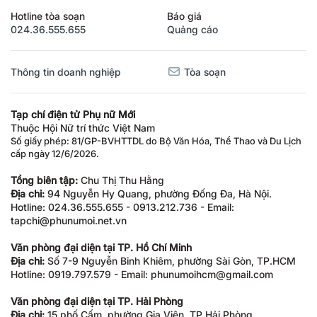
Hotline tòa soạn
Báo giá
024.36.555.655
Quảng cáo
Thông tin doanh nghiệp
Tòa soạn
Tạp chí điện tử Phụ nữ Mới
Thuộc Hội Nữ trí thức Việt Nam
Số giấy phép: 81/GP-BVHTTDL do Bộ Văn Hóa, Thể Thao và Du Lịch
cấp ngày 12/6/2026.
Tổng biên tập:
Chu Thị Thu Hằng
Địa chỉ:
94 Nguyễn Hy Quang, phường Đống Đa, Hà Nội.
Hotline: 024.36.555.655 - 0913.212.736 - Email:
tapchi@phunumoi.net.vn
Văn phòng đại diện tại TP. Hồ Chí Minh
Địa chỉ:
Số 7-9 Nguyễn Bỉnh Khiêm, phường Sài Gòn, TP.HCM
Hotline: 0919.797.579 - Email: phunumoihcm@gmail.com
Văn phòng đại diện tại TP. Hải Phòng
Địa chỉ:
15 phố Cấm, phường Gia Viên, TP Hải Phòng