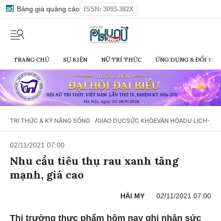
Bảng giá quảng cáo
ISSN: 3093-382X
TRANG CHỦ
SỰ KIỆN
NỮ TRÍ THỨC
ỨNG DỤNG & ĐỔI MỚI
/
TRI THỨC & KỸ NĂNG SỐNG
GIÁO DỤC
SỨC KHỎE
VĂN HÓA
DU LỊCH- Ẩ
02/11/2021 07:00
Nhu cầu tiêu thụ rau xanh tăng
mạnh, giá cao
HẢI MY
02/11/2021 07:00
Thị trường thực phẩm hôm nay ghi nhận sức