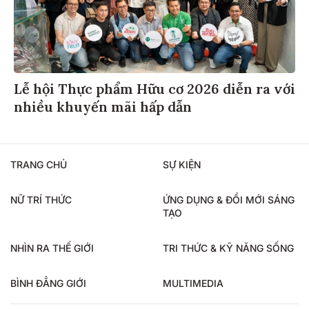
Lễ hội Thực phẩm Hữu cơ 2026 diễn ra với
nhiều khuyến mãi hấp dẫn
TRANG CHỦ
SỰ KIỆN
NỮ TRÍ THỨC
ỨNG DỤNG & ĐỔI MỚI SÁNG
TẠO
NHÌN RA THẾ GIỚI
TRI THỨC & KỸ NĂNG SỐNG
BÌNH ĐẲNG GIỚI
MULTIMEDIA