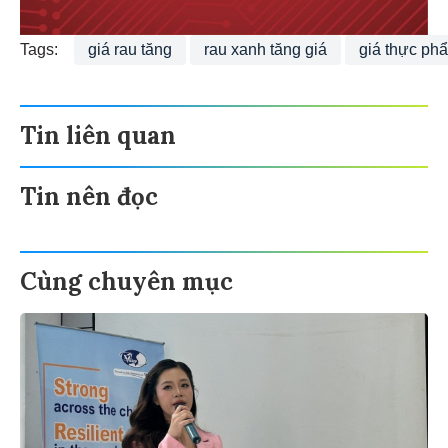
Tags:
giá rau tăng
rau xanh tăng giá
giá thực ph
Tin liên quan
Tin nên đọc
Cùng chuyên mục