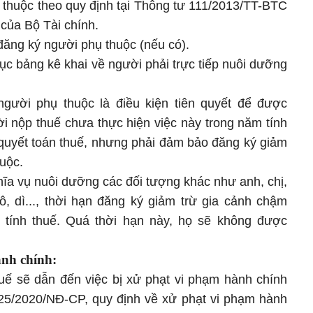
thuộc theo quy định tại Thông tư 111/2013/TT-BTC
của Bộ Tài chính.
ng ký người phụ thuộc (nếu có).
 bảng kê khai về người phải trực tiếp nuôi dưỡng
người phụ thuộc là điều kiện tiên quyết để được
i nộp thuế chưa thực hiện việc này trong năm tính
i quyết toán thuế, nhưng phải đảm bảo đăng ký giảm
huộc.
hĩa vụ nuôi dưỡng các đối tượng khác như anh, chị,
ô, dì..., thời hạn đăng ký giảm trừ gia cảnh chậm
 tính thuế. Quá thời hạn này, họ sẽ không được
ành chính:
uế sẽ dẫn đến việc bị xử phạt vi phạm hành chính
 125/2020/NĐ-CP, quy định về xử phạt vi phạm hành