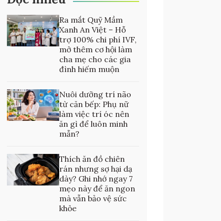
Ra mắt Quỹ Mầm
Xanh An Việt – Hỗ
trợ 100% chi phí IVF,
mở thêm cơ hội làm
cha mẹ cho các gia
đình hiếm muộn
Nuôi dưỡng trí não
từ căn bếp: Phụ nữ
làm việc trí óc nên
ăn gì để luôn minh
mẫn?
Thích ăn đồ chiên
rán nhưng sợ hại dạ
dày? Ghi nhớ ngay 7
mẹo này để ăn ngon
mà vẫn bảo vệ sức
khỏe