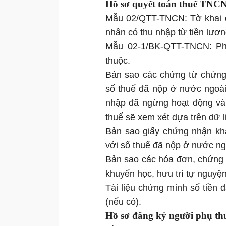
Hồ sơ quyết toán thuế TNCN đ
Mẫu 02/QTT-TNCN: Tờ khai q
nhân có thu nhập từ tiền lương
Mẫu 02-1/BK-QTT-TNCN: Phụ
thuộc.
Bản sao các chứng từ chứng 
số thuế đã nộp ở nước ngoài 
nhập đã ngừng hoạt động và
thuế sẽ xem xét dựa trên dữ l
Bản sao giấy chứng nhận kh
với số thuế đã nộp ở nước ng
Bản sao các hóa đơn, chứng 
khuyến học, hưu trí tự nguyện
Tài liệu chứng minh số tiền đ
(nếu có).
Hồ sơ đăng ký người phụ th