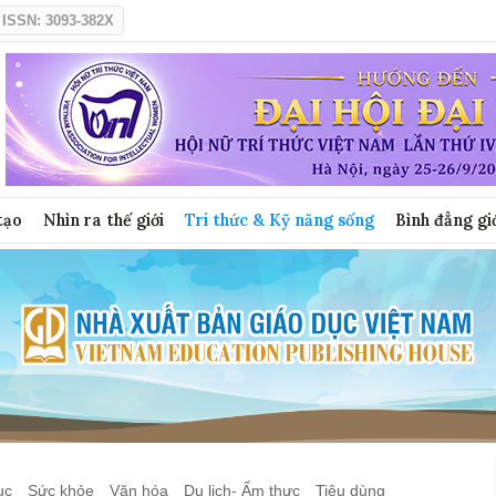
ISSN: 3093-382X
tạo
Nhìn ra thế giới
Tri thức & Kỹ năng sống
Bình đẳng gi
ục
Sức khỏe
Văn hóa
Du lịch- Ẩm thực
Tiêu dùng