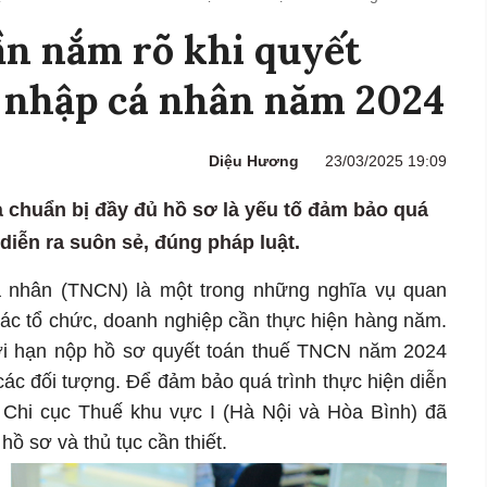
ần nắm rõ khi quyết
u nhập cá nhân năm 2024
Diệu Hương
23/03/2025 19:09
à chuẩn bị đầy đủ hồ sơ là yếu tố đảm bảo quá
diễn ra suôn sẻ, đúng pháp luật.
á nhân (TNCN) là một trong những nghĩa vụ quan
các tổ chức, doanh nghiệp cần thực hiện hàng năm.
hời hạn nộp hồ sơ quyết toán thuế TNCN năm 2024
các đối tượng. Để đảm bảo quá trình thực hiện diễn
t, Chi cục Thuế khu vực I (Hà Nội và Hòa Bình) đã
 hồ sơ và thủ tục cần thiết.