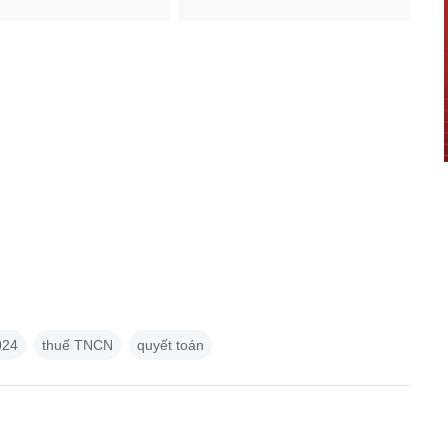
024
thuế TNCN
quyết toán