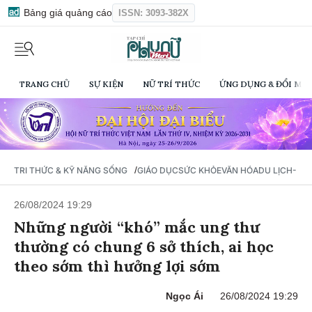
Bảng giá quảng cáo
ISSN: 3093-382X
TRANG CHỦ
SỰ KIỆN
NỮ TRÍ THỨC
ỨNG DỤNG & ĐỔI MỚI
/
TRI THỨC & KỸ NĂNG SỐNG
GIÁO DỤC
SỨC KHỎE
VĂN HÓA
DU LỊCH- Ẩ
26/08/2024 19:29
Những người “khó” mắc ung thư
thường có chung 6 sở thích, ai học
theo sớm thì hưởng lợi sớm
Ngọc Ái
26/08/2024 19:29