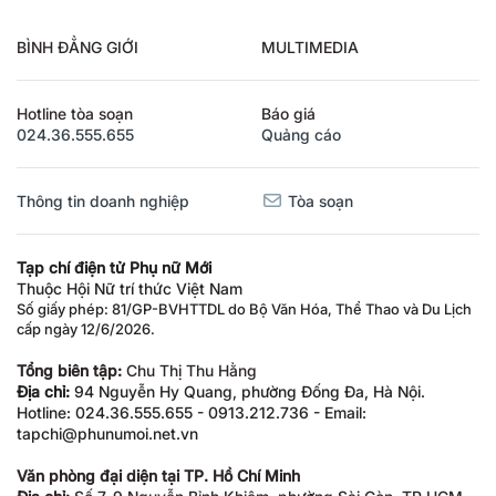
BÌNH ĐẲNG GIỚI
MULTIMEDIA
Hotline tòa soạn
Báo giá
024.36.555.655
Quảng cáo
Thông tin doanh nghiệp
Tòa soạn
Tạp chí điện tử Phụ nữ Mới
Thuộc Hội Nữ trí thức Việt Nam
Số giấy phép: 81/GP-BVHTTDL do Bộ Văn Hóa, Thể Thao và Du Lịch
cấp ngày 12/6/2026.
Tổng biên tập:
Chu Thị Thu Hằng
Địa chỉ:
94 Nguyễn Hy Quang, phường Đống Đa, Hà Nội.
Hotline: 024.36.555.655 - 0913.212.736 - Email:
tapchi@phunumoi.net.vn
Văn phòng đại diện tại TP. Hồ Chí Minh
Địa chỉ:
Số 7-9 Nguyễn Bỉnh Khiêm, phường Sài Gòn, TP.HCM