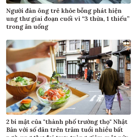
Người đàn ông trẻ khỏe bỗng phát hiện
ung thư giai đoạn cuối vì “3 thừa, 1 thiếu”
trong ăn uống
2 bí mật của "thành phố trường thọ" Nhật
Bản với số dân trên trăm tuổi nhiều bất
ngờ, ung thư đại trực tràng giảm một nửa