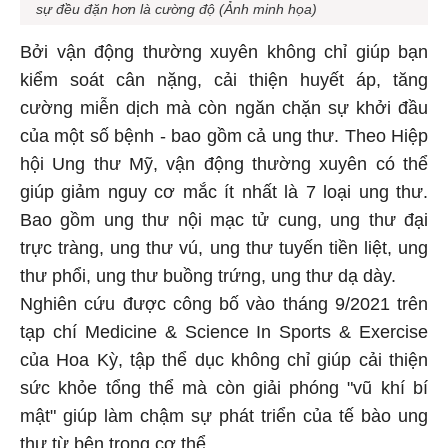
sự đều đặn hơn là cường độ (Ảnh minh họa)
Bởi vận động thường xuyên không chỉ giúp bạn
kiểm soát cân nặng, cải thiện huyết áp, tăng
cường miễn dịch mà còn ngăn chặn sự khởi đầu
của một số bệnh - bao gồm cả ung thư. Theo Hiệp
hội Ung thư Mỹ, vận động thường xuyên có thể
giúp giảm nguy cơ mắc ít nhất là 7 loại ung thư.
Bao gồm ung thư nội mạc tử cung, ung thư đại
trực tràng, ung thư vú, ung thư tuyến tiền liệt, ung
thư phổi, ung thư buồng trứng, ung thư dạ dày.
Nghiên cứu được công bố vào tháng 9/2021 trên
tạp chí Medicine & Science In Sports & Exercise
của Hoa Kỳ, tập thể dục không chỉ giúp cải thiện
sức khỏe tổng thể mà còn giải phóng "vũ khí bí
mật" giúp làm chậm sự phát triển của tế bào ung
thư từ bên trong cơ thể.