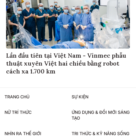
Lần đầu tiên tại Việt Nam - Vinmec phẫu
thuật xuyên Việt hai chiều bằng robot
cách xa 1.700 km
TRANG CHỦ
SỰ KIỆN
NỮ TRÍ THỨC
ỨNG DỤNG & ĐỔI MỚI SÁNG
TẠO
NHÌN RA THẾ GIỚI
TRI THỨC & KỸ NĂNG SỐNG