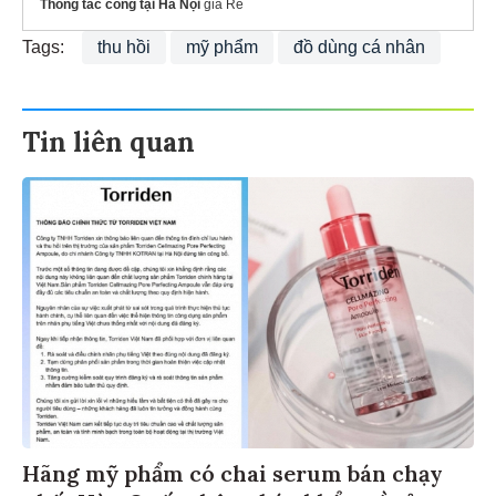
Thông tắc cống tại Hà Nội
giá Rẻ
Tags:
thu hồi
mỹ phẩm
đồ dùng cá nhân
Tin liên quan
Hãng mỹ phẩm có chai serum bán chạy