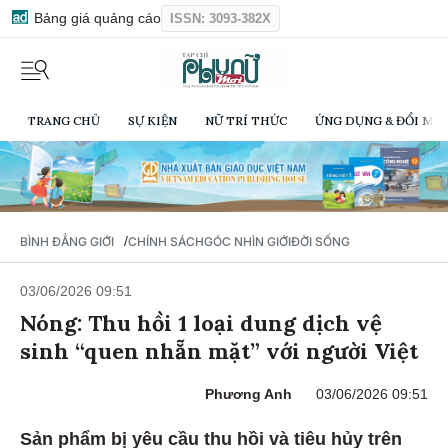
Bảng giá quảng cáo
ISSN: 3093-382X
TRANG CHỦ
SỰ KIỆN
NỮ TRÍ THỨC
ỨNG DỤNG & ĐỔI MỚI
/
BÌNH ĐẲNG GIỚI
CHÍNH SÁCH
GÓC NHÌN GIỚI
ĐỜI SỐNG
03/06/2026 09:51
Nóng: Thu hồi 1 loại dung dịch vệ
sinh “quen nhẵn mặt” với người Việt
Phương Anh
03/06/2026 09:51
Sản phẩm bị yêu cầu thu hồi và tiêu hủy trên