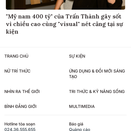
"Mỹ nam 400 tỷ" của Trấn Thành gây sốt
vì chiều cao cùng "visual" nét căng tại sự
kiện
TRANG CHỦ
SỰ KIỆN
NỮ TRÍ THỨC
ỨNG DỤNG & ĐỔI MỚI SÁNG
TẠO
NHÌN RA THẾ GIỚI
TRI THỨC & KỸ NĂNG SỐNG
BÌNH ĐẲNG GIỚI
MULTIMEDIA
Hotline tòa soạn
Báo giá
024.36.555.655
Quảng cáo