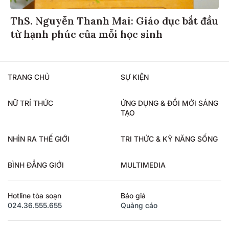
ThS. Nguyễn Thanh Mai: Giáo dục bắt đầu
từ hạnh phúc của mỗi học sinh
TRANG CHỦ
SỰ KIỆN
NỮ TRÍ THỨC
ỨNG DỤNG & ĐỔI MỚI SÁNG
TẠO
NHÌN RA THẾ GIỚI
TRI THỨC & KỸ NĂNG SỐNG
BÌNH ĐẲNG GIỚI
MULTIMEDIA
Hotline tòa soạn
Báo giá
024.36.555.655
Quảng cáo