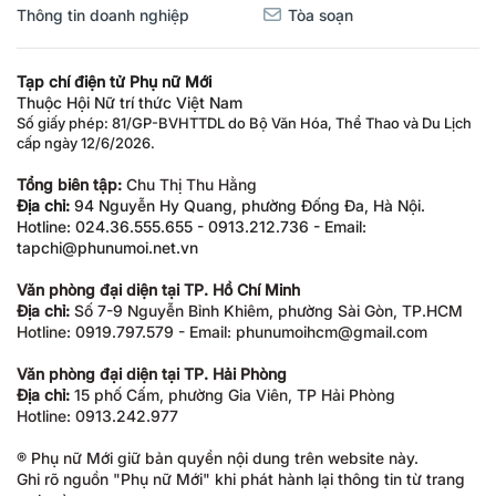
Thông tin doanh nghiệp
Tòa soạn
Tạp chí điện tử Phụ nữ Mới
Thuộc Hội Nữ trí thức Việt Nam
Số giấy phép: 81/GP-BVHTTDL do Bộ Văn Hóa, Thể Thao và Du Lịch
cấp ngày 12/6/2026.
Tổng biên tập:
Chu Thị Thu Hằng
Địa chỉ:
94 Nguyễn Hy Quang, phường Đống Đa, Hà Nội.
Hotline: 024.36.555.655 - 0913.212.736 - Email:
tapchi@phunumoi.net.vn
Văn phòng đại diện tại TP. Hồ Chí Minh
Địa chỉ:
Số 7-9 Nguyễn Bỉnh Khiêm, phường Sài Gòn, TP.HCM
Hotline: 0919.797.579 - Email: phunumoihcm@gmail.com
Văn phòng đại diện tại TP. Hải Phòng
Địa chỉ:
15 phố Cấm, phường Gia Viên, TP Hải Phòng
Hotline: 0913.242.977
® Phụ nữ Mới giữ bản quyền nội dung trên website này.
Ghi rõ nguồn "Phụ nữ Mới" khi phát hành lại thông tin từ trang