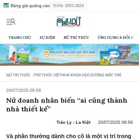
Bảng giá quảng cáo
ISSN: 3093-382X
TRANG CHỦ
SỰ KIỆN
NỮ TRÍ THỨC
ỨNG DỤNG & ĐỔI MỚI
/
NỮ TRÍ THỨC
TRÍ THỨC VIỆT
NHÀ KHOA HỌC
GƯƠNG MẶT TRẺ
20/07/2025 08:58
Nữ doanh nhân biến “ai cũng thành
nhà thiết kế”
Trác Ly - La Kiệt
20/07/2025 08:58
Và phần thưởng dành cho cô là một vị trí trong