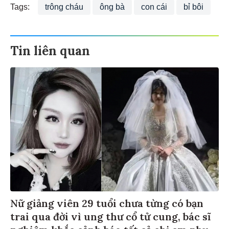
Tags:
trông cháu
ông bà
con cái
bỉ bôi
Tin liên quan
Nữ giảng viên 29 tuổi chưa từng có bạn
trai qua đời vì ung thư cổ tử cung, bác sĩ
nghiêm khắc cảnh báo tất cả chị em phụ