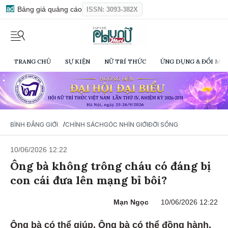
Bảng giá quảng cáo
ISSN: 3093-382X
TRANG CHỦ
SỰ KIỆN
NỮ TRÍ THỨC
ỨNG DỤNG & ĐỔI MỚI
/
BÌNH ĐẲNG GIỚI
CHÍNH SÁCH
GÓC NHÌN GIỚI
ĐỜI SỐNG
10/06/2026 12:22
Ông bà không trông cháu có đáng bị
con cái đưa lên mạng bỉ bôi?
Mạn Ngọc
10/06/2026 12:22
Ông bà có thể giúp. Ông bà có thể đồng hành.