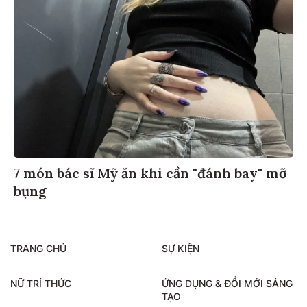
7 món bác sĩ Mỹ ăn khi cần "đánh bay" mỡ
bụng
TRANG CHỦ
SỰ KIỆN
NỮ TRÍ THỨC
ỨNG DỤNG & ĐỔI MỚI SÁNG
TẠO