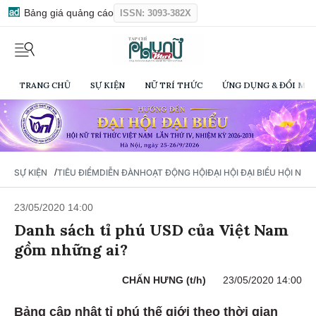
Bảng giá quảng cáo
ISSN: 3093-382X
TRANG CHỦ
SỰ KIỆN
NỮ TRÍ THỨC
ỨNG DỤNG & ĐỔI MỚI
/
SỰ KIỆN
TIÊU ĐIỂM
DIỄN ĐÀN
HOẠT ĐỘNG HỘI
ĐẠI HỘI ĐẠI BIỂU HỘI NỮ 
23/05/2020 14:00
Danh sách tỉ phú USD của Việt Nam
gồm những ai?
CHẤN HƯNG (t/h)
23/05/2020 14:00
Bảng cập nhật tỉ phú thế giới theo thời gian