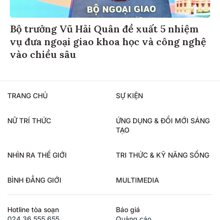
Bộ trưởng Vũ Hải Quân đề xuất 5 nhiệm
vụ đưa ngoại giao khoa học và công nghệ
vào chiều sâu
TRANG CHỦ
SỰ KIỆN
NỮ TRÍ THỨC
ỨNG DỤNG & ĐỔI MỚI SÁNG
TẠO
NHÌN RA THẾ GIỚI
TRI THỨC & KỸ NĂNG SỐNG
BÌNH ĐẲNG GIỚI
MULTIMEDIA
Hotline tòa soạn
Báo giá
024.36.555.655
Quảng cáo