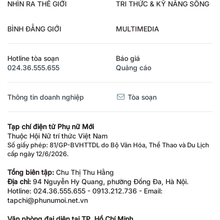
NHÌN RA THẾ GIỚI
TRI THỨC & KỸ NĂNG SỐNG
BÌNH ĐẲNG GIỚI
MULTIMEDIA
Hotline tòa soạn
Báo giá
024.36.555.655
Quảng cáo
Thông tin doanh nghiệp
Tòa soạn
Tạp chí điện tử Phụ nữ Mới
Thuộc Hội Nữ trí thức Việt Nam
Số giấy phép: 81/GP-BVHTTDL do Bộ Văn Hóa, Thể Thao và Du Lịch
cấp ngày 12/6/2026.
Tổng biên tập:
Chu Thị Thu Hằng
Địa chỉ:
94 Nguyễn Hy Quang, phường Đống Đa, Hà Nội.
Hotline: 024.36.555.655 - 0913.212.736 - Email:
tapchi@phunumoi.net.vn
Văn phòng đại diện tại TP. Hồ Chí Minh