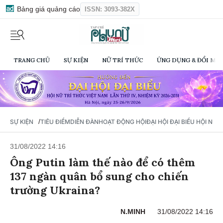
Bảng giá quảng cáo
ISSN: 3093-382X
TRANG CHỦ
SỰ KIỆN
NỮ TRÍ THỨC
ỨNG DỤNG & ĐỔI MỚI
/
SỰ KIỆN
TIÊU ĐIỂM
DIỄN ĐÀN
HOẠT ĐỘNG HỘI
ĐẠI HỘI ĐẠI BIỂU HỘI NỮ 
31/08/2022 14:16
Ông Putin làm thế nào để có thêm
137 ngàn quân bổ sung cho chiến
trường Ukraina?
N.MINH
31/08/2022 14:16