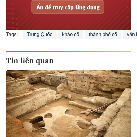
Tags:
Trung Quốc
khảo cổ
thành phố cổ
văn 
Tin liên quan