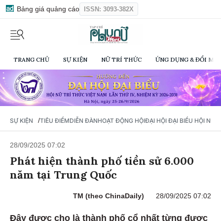
Bảng giá quảng cáo
ISSN: 3093-382X
TRANG CHỦ
SỰ KIỆN
NỮ TRÍ THỨC
ỨNG DỤNG & ĐỔI MỚI
/
SỰ KIỆN
TIÊU ĐIỂM
DIỄN ĐÀN
HOẠT ĐỘNG HỘI
ĐẠI HỘI ĐẠI BIỂU HỘI NỮ 
28/09/2025 07:02
Phát hiện thành phố tiền sử 6.000
năm tại Trung Quốc
TM (theo ChinaDaily)
28/09/2025 07:02
Đây được cho là thành phố cổ nhất từng được