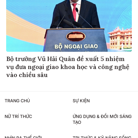
Bộ trưởng Vũ Hải Quân đề xuất 5 nhiệm
vụ đưa ngoại giao khoa học và công nghệ
vào chiều sâu
TRANG CHỦ
SỰ KIỆN
NỮ TRÍ THỨC
ỨNG DỤNG & ĐỔI MỚI SÁNG
TẠO
NHÌN RA THẾ GIỚI
TRI THỨC & KỸ NĂNG SỐNG