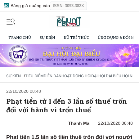
Bảng giá quảng cáo
ISSN: 3093-382X
TRANG CHỦ
SỰ KIỆN
NỮ TRÍ THỨC
ỨNG DỤNG & ĐỔI MỚI
/
SỰ KIỆN
TIÊU ĐIỂM
DIỄN ĐÀN
HOẠT ĐỘNG HỘI
ĐẠI HỘI ĐẠI BIỂU HỘI NỮ 
22/10/2020 08:48
Phạt tiền từ 1 đến 3 lần số thuế trốn
đối với hành vi trốn thuế
Thanh Mai
22/10/2020 08:48
Phạt tiền 1,5 lần số tiền thuế trốn đối với người