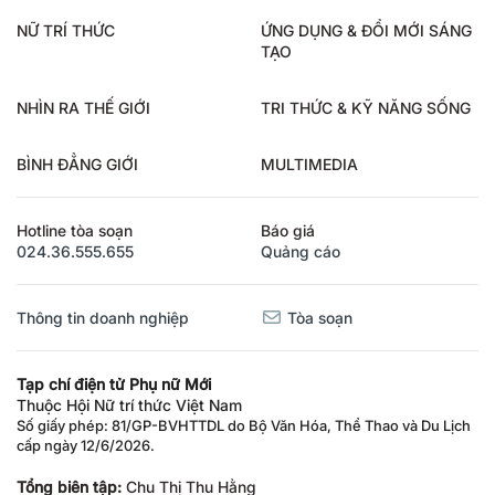
NỮ TRÍ THỨC
ỨNG DỤNG & ĐỔI MỚI SÁNG
TẠO
NHÌN RA THẾ GIỚI
TRI THỨC & KỸ NĂNG SỐNG
BÌNH ĐẲNG GIỚI
MULTIMEDIA
Hotline tòa soạn
Báo giá
024.36.555.655
Quảng cáo
Thông tin doanh nghiệp
Tòa soạn
Tạp chí điện tử Phụ nữ Mới
Thuộc Hội Nữ trí thức Việt Nam
Số giấy phép: 81/GP-BVHTTDL do Bộ Văn Hóa, Thể Thao và Du Lịch
cấp ngày 12/6/2026.
Tổng biên tập:
Chu Thị Thu Hằng