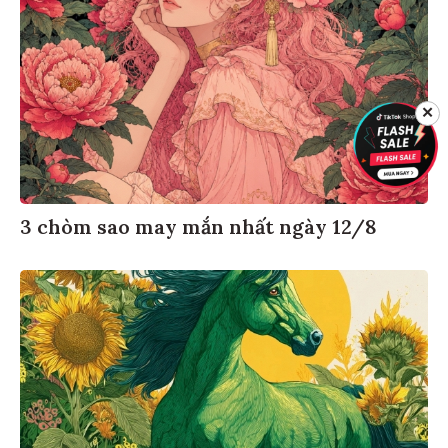
✕
3 chòm sao may mắn nhất ngày 12/8