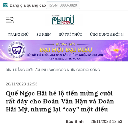
Bảng giá quảng cáo
ISSN: 3093-382X
TRANG CHỦ
SỰ KIỆN
NỮ TRÍ THỨC
ỨNG DỤNG & ĐỔI MỚI
/
BÌNH ĐẲNG GIỚI
CHÍNH SÁCH
GÓC NHÌN GIỚI
ĐỜI SỐNG
26/11/2023 12:53
Quế Ngọc Hải hé lộ tiền mừng cưới
rất dày cho Đoàn Văn Hậu và Doãn
Hải Mỹ, nhưng lại “cay” một điều
Bảo Bình
26/11/2023 12:53