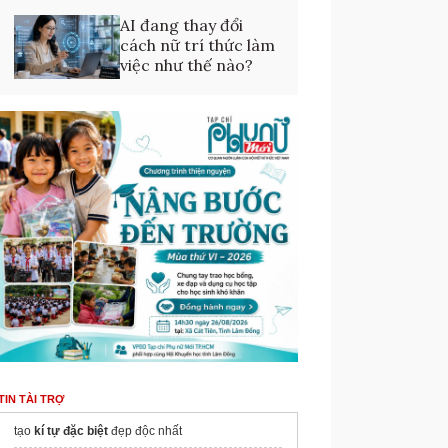
AI đang thay đổi
cách nữ trí thức làm
việc như thế nào?
TIN TÀI TRỢ
tạo
kí tự đặc biệt
đẹp độc nhất