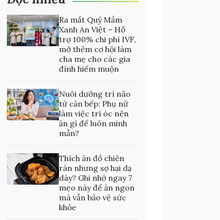
Ra mắt Quỹ Mầm
Xanh An Việt – Hỗ
trợ 100% chi phí IVF,
mở thêm cơ hội làm
cha mẹ cho các gia
đình hiếm muộn
Nuôi dưỡng trí não
từ căn bếp: Phụ nữ
làm việc trí óc nên
ăn gì để luôn minh
mẫn?
Thích ăn đồ chiên
rán nhưng sợ hại dạ
dày? Ghi nhớ ngay 7
mẹo này để ăn ngon
mà vẫn bảo vệ sức
khỏe