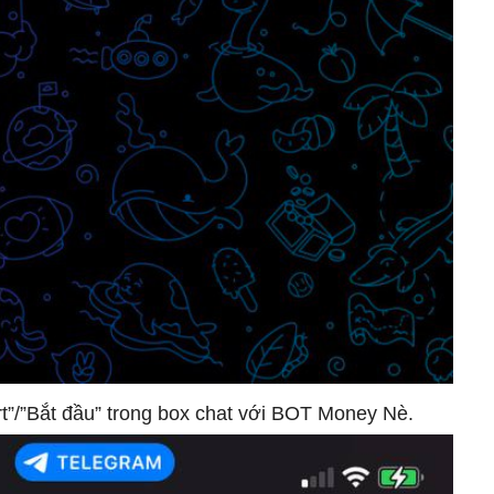
rt”/”Bắt đầu” trong box chat với BOT Money Nè.