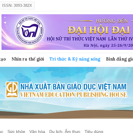
ISSN: 3093-382X
tạo
Nhìn ra thế giới
Tri thức & Kỹ năng sống
Bình đẳng gi
ục
Sức khỏe
Văn hóa
Du lịch- Ẩm thực
Tiêu dùng