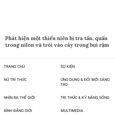
Phát hiện một thiếu niên bị tra tấn, quấn
trong nilon và trói vào cây trong bụi rậm
TRANG CHỦ
SỰ KIỆN
NỮ TRÍ THỨC
ỨNG DỤNG & ĐỔI MỚI SÁNG
TẠO
NHÌN RA THẾ GIỚI
TRI THỨC & KỸ NĂNG SỐNG
BÌNH ĐẲNG GIỚI
MULTIMEDIA