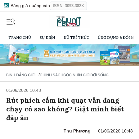
Bảng giá quảng cáo
ISSN: 3093-382X
TRANG CHỦ
SỰ KIỆN
NỮ TRÍ THỨC
ỨNG DỤNG & ĐỔI MỚI
/
BÌNH ĐẲNG GIỚI
CHÍNH SÁCH
GÓC NHÌN GIỚI
ĐỜI SỐNG
01/06/2026 10:48
Rút phích cắm khi quạt vẫn đang
chạy có sao không? Giật mình biết
đáp án
Thu Phương
01/06/2026 10:48