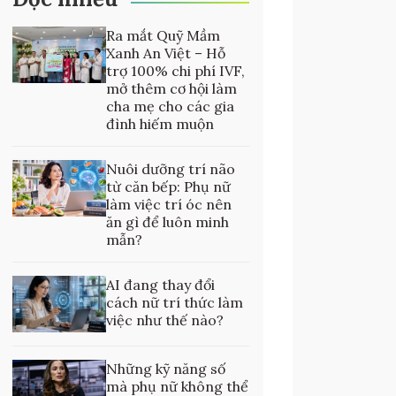
Ra mắt Quỹ Mầm
Xanh An Việt – Hỗ
trợ 100% chi phí IVF,
mở thêm cơ hội làm
cha mẹ cho các gia
đình hiếm muộn
Nuôi dưỡng trí não
từ căn bếp: Phụ nữ
làm việc trí óc nên
ăn gì để luôn minh
mẫn?
AI đang thay đổi
cách nữ trí thức làm
việc như thế nào?
Những kỹ năng số
mà phụ nữ không thể