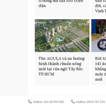
trường nội địa 100 triệu
sản t
dân
đời, 
Vịnh 
The AGULA và xu hướng
Bứt t
hình thành chuẩn sống
145 k
mới tại cửa ngõ Tây Bắc
khẳng
TP.HCM
máy đ
mới
Hotline: 024.36.555.655
Hotline: 0919.797.579