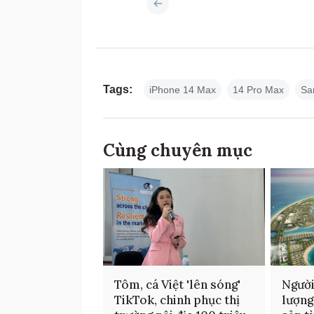
Tags:
iPhone 14 Max
14 Pro Max
Sa
Cùng chuyên mục
Tôm, cá Việt 'lên sóng'
Người
TikTok, chinh phục thị
lượng