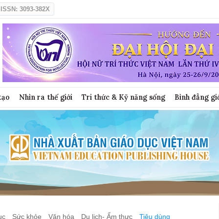
ISSN: 3093-382X
tạo
Nhìn ra thế giới
Tri thức & Kỹ năng sống
Bình đẳng gi
ục
Sức khỏe
Văn hóa
Du lịch- Ẩm thực
Tiêu dùng