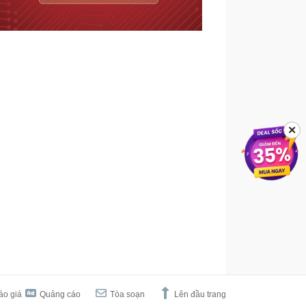
✕
áo giá
Quảng cáo
Tòa soạn
Lên đầu trang