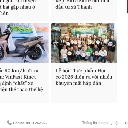
ìm giá trị truyền
kép, Aura Suite hút nhà
cả hai gặp nhau ở
đầu tư xứ Thanh
Tiên
ốc 90 km/h, đi xa
Lễ hội Thực phẩm Hữu
m: VinFast Kinet
cơ 2026 diễn ra với nhiều
 định “chất” xe
khuyến mãi hấp dẫn
iện thể thao thế hệ
Thông tin doanh nghiệp
Hotline: 0913.242.977
B