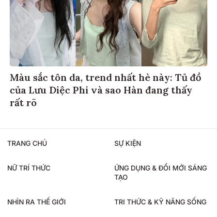
Màu sắc tôn da, trend nhất hè này: Tủ đồ
của Lưu Diệc Phi và sao Hàn đang thấy
rất rõ
TRANG CHỦ
SỰ KIỆN
NỮ TRÍ THỨC
ỨNG DỤNG & ĐỔI MỚI SÁNG
TẠO
NHÌN RA THẾ GIỚI
TRI THỨC & KỸ NĂNG SỐNG