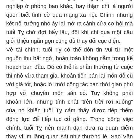
nghiệp ở phòng ban khác, hay thậm chí là người
quen biết tình cờ qua mạng xã hội. Chính những
kết nối tưởng nhỏ ấy lại mở ra cánh cửa cơ hội mà
tuổi Tỵ chờ đợi bấy lâu, đôi khi chỉ qua một câu
giới thiệu ngắn gọn cũng đủ thay đổi cục diện.
Về tài chính, tuổi Tỵ có thể đón tin vui từ một
nguồn thu bất ngờ, hoàn toàn không nằm trong kế
hoạch ban đầu. Đó có thể là phần thưởng từ cuộc
thi nhỏ vừa tham gia, khoản tiền bán lại món đồ cũ
với giá tốt, hoặc lời mời cộng tác bán thời gian phù
hợp với chuyên môn sẵn có. Tuy không phải
khoản lớn, nhưng tính chất "trên trời rơi xuống"
của nó khiến tuổi Tỵ cảm thấy được tiếp thêm
động lực để tiếp tục cố gắng. Trong công việc
chính, tuổi Tỵ nên mạnh dạn đưa ra quan điểm
thay vì im lặng quan sát như thường lệ. Sao Văn