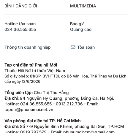
BÌNH ĐẲNG GIỚI
MULTIMEDIA
Hotline tòa soạn
Báo giá
024.36.555.655
Quảng cáo
Thông tin doanh nghiệp
Tòa soạn
Tạp chí điện tử Phụ nữ Mới
Thuộc Hội Nữ trí thức Việt Nam
Số giấy phép: 81/GP-BVHTTDL do Bộ Văn Hóa, Thể Thao và Du Lịch
cấp ngày 12/6/2026.
Tổng biên tập:
Chu Thị Thu Hằng
Địa chỉ:
94 Nguyễn Hy Quang, phường Đống Đa, Hà Nội.
Hotline: 024.36.555.655 - 0913.212.736 - Email:
tapchi@phunumoi.net.vn
Văn phòng đại diện tại TP. Hồ Chí Minh
Địa chỉ:
Số 7-9 Nguyễn Bỉnh Khiêm, phường Sài Gòn, TP.HCM
Hotline: 0919.797.579 - Email: phunumoihcm@gmail.com