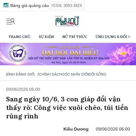
Bảng giá quảng cáo
ISSN: 3093-382X
TRANG CHỦ
SỰ KIỆN
NỮ TRÍ THỨC
ỨNG DỤNG & ĐỔI MỚI
/
BÌNH ĐẲNG GIỚI
CHÍNH SÁCH
GÓC NHÌN GIỚI
ĐỜI SỐNG
09/06/2026 06:00
Sang ngày 10/6, 3 con giáp đổi vận
thấy rõ: Công việc xuôi chèo, túi tiền
rủng rỉnh
Kiều Dương
09/06/2026 06:00