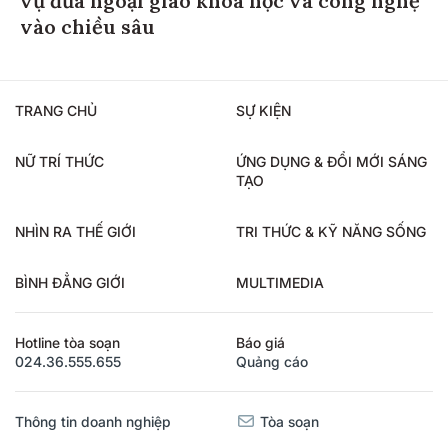
vụ đưa ngoại giao khoa học và công nghệ
vào chiều sâu
TRANG CHỦ
SỰ KIỆN
NỮ TRÍ THỨC
ỨNG DỤNG & ĐỔI MỚI SÁNG
TẠO
NHÌN RA THẾ GIỚI
TRI THỨC & KỸ NĂNG SỐNG
BÌNH ĐẲNG GIỚI
MULTIMEDIA
Hotline tòa soạn
Báo giá
024.36.555.655
Quảng cáo
Thông tin doanh nghiệp
Tòa soạn