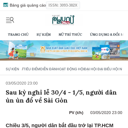
Bảng giá quảng cáo
ISSN: 3093-382X
TRANG CHỦ
SỰ KIỆN
NỮ TRÍ THỨC
ỨNG DỤNG & ĐỔI MỚI
/
SỰ KIỆN
TIÊU ĐIỂM
DIỄN ĐÀN
HOẠT ĐỘNG HỘI
ĐẠI HỘI ĐẠI BIỂU HỘI NỮ 
03/05/2020 23:00
Sau kỳ nghỉ lễ 30/4 - 1/5, người dân
ùn ùn đổ về Sài Gòn
PV (t/h)
03/05/2020 23:00
Chiều 3/5, người dân bắt đầu trở lại TP.HCM