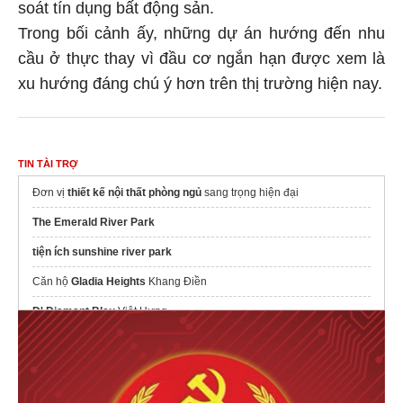
soát tín dụng bất động sản.
Trong bối cảnh ấy, những dự án hướng đến nhu
cầu ở thực thay vì đầu cơ ngắn hạn được xem là
xu hướng đáng chú ý hơn trên thị trường hiện nay.
TIN TÀI TRỢ
Đơn vị
thiết kế nội thất phòng ngủ​
sang trọng hiện đại
The Emerald River Park
tiện ích sunshine river park
Căn hộ
Gladia Heights
Khang Điền
D'.Diamant Bleu
Việt Hưng
Dự án
Maison Privée
CapitaLand
Mik Vũ Yên
Dự án
Đà Nẵng Downtown
Sun Group