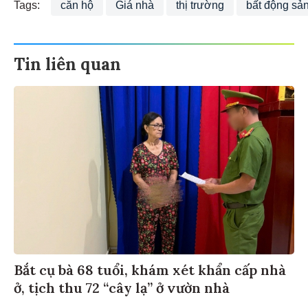
Tags:
căn hộ
Giá nhà
thị trường
bất động sả
Tin liên quan
Bắt cụ bà 68 tuổi, khám xét khẩn cấp nhà
ở, tịch thu 72 “cây lạ” ở vườn nhà