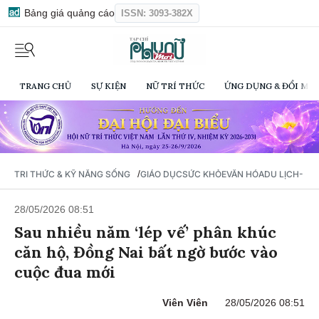
Bảng giá quảng cáo
ISSN: 3093-382X
TRANG CHỦ
SỰ KIỆN
NỮ TRÍ THỨC
ỨNG DỤNG & ĐỔI MỚI
/
TRI THỨC & KỸ NĂNG SỐNG
GIÁO DỤC
SỨC KHỎE
VĂN HÓA
DU LỊCH- Ẩ
28/05/2026 08:51
Sau nhiều năm ‘lép vế’ phân khúc
căn hộ, Đồng Nai bất ngờ bước vào
cuộc đua mới
Viên Viên
28/05/2026 08:51