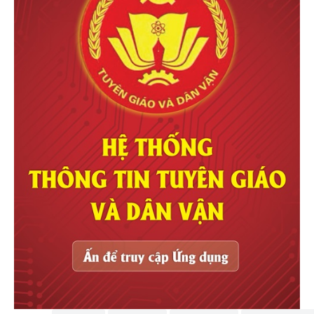
Khải Hoàn Imperial
dự án
the grand riveria tàm xá
đông anh
Thông tin chi tiết dự án
The Megapolis
Thủ Thiêm
Chung cư thanh hà
giá rẻ