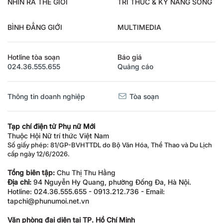
NHÌN RA THẾ GIỚI
TRI THỨC & KỸ NĂNG SỐNG
BÌNH ĐẲNG GIỚI
MULTIMEDIA
Hotline tòa soạn
Báo giá
024.36.555.655
Quảng cáo
Thông tin doanh nghiệp
Tòa soạn
Tạp chí điện tử Phụ nữ Mới
Thuộc Hội Nữ trí thức Việt Nam
Số giấy phép: 81/GP-BVHTTDL do Bộ Văn Hóa, Thể Thao và Du Lịch
cấp ngày 12/6/2026.
Tổng biên tập:
Chu Thị Thu Hằng
Địa chỉ:
94 Nguyễn Hy Quang, phường Đống Đa, Hà Nội.
Hotline: 024.36.555.655 - 0913.212.736 - Email:
tapchi@phunumoi.net.vn
Văn phòng đại diện tại TP. Hồ Chí Minh