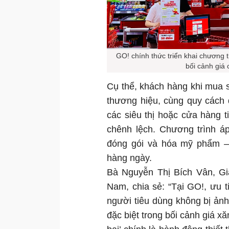
GO! chính thức triển khai chương t
bối cảnh giá 
Cụ thể, khách hàng khi mua 
thương hiệu, cùng quy cách 
các siêu thị hoặc cửa hàng t
chênh lệch. Chương trình á
đóng gói và hóa mỹ phẩm –
hàng ngày.
Bà Nguyễn Thị Bích Vân, Giá
Nam, chia sẻ: “Tại GO!, ưu 
người tiêu dùng không bị ản
đặc biệt trong bối cảnh giá x