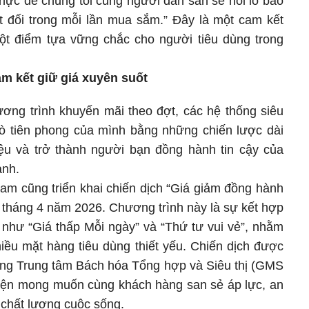
 thực để chúng tôi cùng người dân san sẻ nỗi lo bão
ệt đối trong mỗi lần mua sắm.” Đây là một cam kết
t điểm tựa vững chắc cho người tiêu dùng trong
m kết giữ giá xuyên suốt
ương trình khuyến mãi theo đợt, các hệ thống siêu
trò tiên phong của mình bằng những chiến lược dài
hiệu và trở thành người bạn đồng hành tin cậy của
ảnh.
am cũng triển khai chiến dịch “Giá giảm đồng hành
t tháng 4 năm 2026. Chương trình này là sự kết hợp
 như “Giá thấp Mỗi ngày” và “Thứ tư vui vẻ”, nhằm
hiều mặt hàng tiêu dùng thiết yếu. Chiến dịch được
thống Trung tâm Bách hóa Tổng hợp và Siêu thị (GMS
hiện mong muốn cùng khách hàng san sẻ áp lực, an
ì chất lượng cuộc sống.