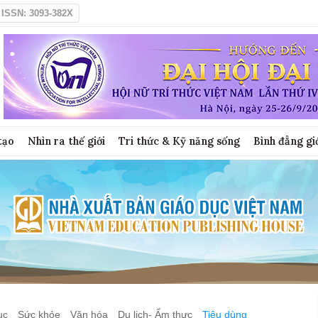
ISSN: 3093-382X
tạo
Nhìn ra thế giới
Tri thức & Kỹ năng sống
Bình đẳng gi
ục
Sức khỏe
Văn hóa
Du lịch- Ẩm thực
Tiêu dùng