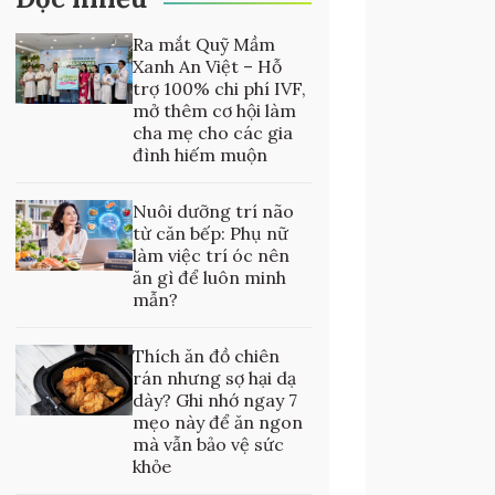
Ra mắt Quỹ Mầm
Xanh An Việt – Hỗ
trợ 100% chi phí IVF,
mở thêm cơ hội làm
cha mẹ cho các gia
đình hiếm muộn
Nuôi dưỡng trí não
từ căn bếp: Phụ nữ
làm việc trí óc nên
ăn gì để luôn minh
mẫn?
Thích ăn đồ chiên
rán nhưng sợ hại dạ
dày? Ghi nhớ ngay 7
mẹo này để ăn ngon
mà vẫn bảo vệ sức
khỏe