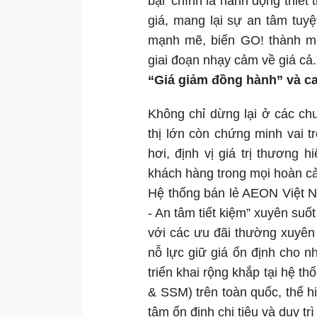
bại’ chính là hành động thiết
giá, mang lại sự an tâm tuy
mạnh mẽ, biến GO! thành mộ
giai đoạn nhạy cảm về giá cả.
“Giá giảm đồng hành” và ca
Không chỉ dừng lại ở các ch
thị lớn còn chứng minh vai 
hơi, định vị giá trị thương 
khách hàng trong mọi hoàn c
Hệ thống bán lẻ AEON Việt N
- An tâm tiết kiệm” xuyên suố
với các ưu đãi thường xuyên
nỗ lực giữ giá ổn định cho n
triển khai rộng khắp tại hệ 
& SSM) trên toàn quốc, thể 
tâm ổn định chi tiêu và duy tr