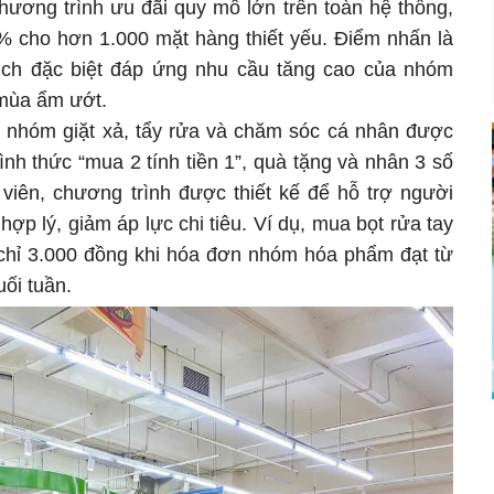
chương trình ưu đãi quy mô lớn trên toàn hệ thống,
% cho hơn 1.000 mặt hàng thiết yếu. Điểm nhấn là
 dịch đặc biệt đáp ứng nhu cầu tăng cao của nhóm
 mùa ẩm ướt.
 nhóm giặt xả, tẩy rửa và chăm sóc cá nhân được
nh thức “mua 2 tính tiền 1”, quà tặng và nhân 3 số
iên, chương trình được thiết kế để hỗ trợ người
ợp lý, giảm áp lực chi tiêu. Ví dụ, mua bọt rửa tay
chỉ 3.000 đồng khi hóa đơn nhóm hóa phẩm đạt từ
ối tuần.