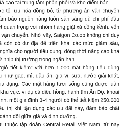
á cao tại trung tâm phân phối và kho điểm bán.
ược tối ưu hóa đồng bộ, từ phương án vận chuyển
đảm bảo nguồn hàng luôn sẵn sàng dù chi phí đầu
ệt quan trọng với nhóm hàng giặt xả cồng kềnh, vốn
í vận chuyển. Nhờ vậy, Saigon Co.op không chỉ duy
à còn có dư địa để triển khai các mức giảm sâu,
 ý nghĩa cho người tiêu dùng, đồng thời nâng cao khả
ữ nhịp thị trường trong ngắn hạn.
giỏ tiết kiệm” với hơn 1.000 mặt hàng tiêu dùng
 như gạo, mì, dầu ăn, gia vị, sữa, nước giải khát,
ia dụng. Các mặt hàng tươi sống cũng được luân
khu vực, ví dụ cá diêu hồng, hành tím Ấn Độ, khoai
ính, một gia đình 3-4 người có thể tiết kiệm 250.000
iêu thị khi tận dụng các ưu đãi này, đảm bảo chất
đánh đổi giữa giá và dinh dưỡng.
O! thuộc tập đoàn Central Retail Việt Nam, từ nay