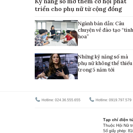
Kỹ năng số mở thêm cơ hội phát
triển cho phụ nữ từ cộng đồng
Ngành bán dẫn: Câu
chuyện về đào tạo “tin
hoa”
Những kỹ năng số mà
phụ nữ không thể thiếu
trong 5 năm tới
Hotline: 024.36.555.655
Hotline: 0919.797.579
Tạp chí điện 
Thuộc Hội Nữ tr
Số giấy phép: 8