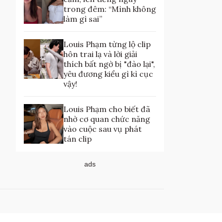
trong đêm: “Mình không
làm gì sai”
Louis Phạm từng lộ clip
hôn trai lạ và lời giải
thích bất ngờ bị "đào lại",
yêu đương kiểu gì kì cục
vậy!
Louis Phạm cho biết đã
nhờ cơ quan chức năng
vào cuộc sau vụ phát
tán clip
ads