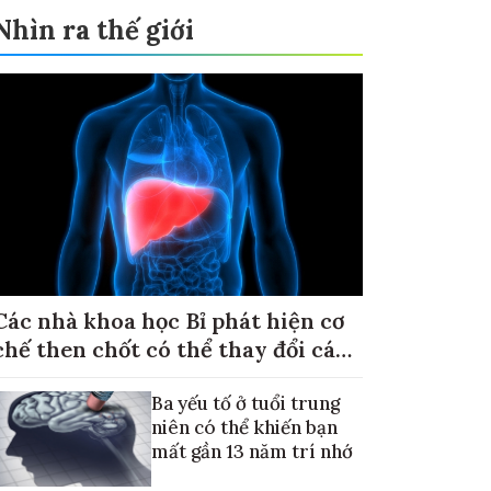
Nhìn ra thế giới
Các nhà khoa học Bỉ phát hiện cơ
chế then chốt có thể thay đổi cách
điều trị ung thư di căn gan
Ba yếu tố ở tuổi trung
niên có thể khiến bạn
mất gần 13 năm trí nhớ