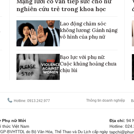
Mạng lưới cố vấn tiếp sức cho nữ
nghiên cứu trẻ trong khoa học
Lao động chăm sóc
h
không lương: Gánh nặng
vô hình của phụ nữ
Bạo lực với phụ nữ:
Cuộc khủng hoảng chưa
chịu lùi
Thông tin doanh nghiệp
Hotline: 0913.242.977
B
tử Phụ nữ Mới
Địa chỉ:
94 
í thức Việt Nam
Hotline: 024
1/GP-BVHTTDL do Bộ Văn Hóa, Thể Thao và Du Lịch cấp ngày
tapchi@phun