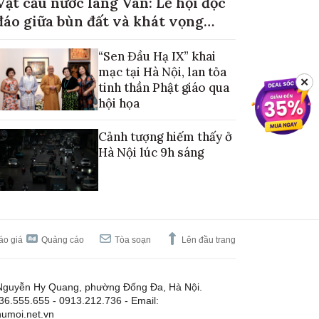
Vật cầu nước làng Vân: Lễ hội độc
đáo giữa bùn đất và khát vọng
mùa màng no đủ
“Sen Đầu Hạ IX” khai
mạc tại Hà Nội, lan tỏa
✕
tinh thần Phật giáo qua
hội họa
Cảnh tượng hiếm thấy ở
Hà Nội lúc 9h sáng
áo giá
Quảng cáo
Tòa soạn
Lên đầu trang
Nguyễn Hy Quang, phường Đống Đa, Hà Nội.
.36.555.655 - 0913.212.736 - Email:
umoi.net.vn