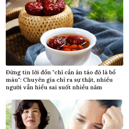
Đừng tin lời đồn "chỉ cần ăn táo đỏ là bổ
máu": Chuyên gia chỉ ra sự thật, nhiều
người vẫn hiểu sai suốt nhiều năm