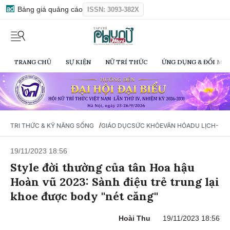
Bảng giá quảng cáo
ISSN: 3093-382X
TRANG CHỦ
SỰ KIỆN
NỮ TRÍ THỨC
ỨNG DỤNG & ĐỔI MỚI
/
TRI THỨC & KỸ NĂNG SỐNG
GIÁO DỤC
SỨC KHỎE
VĂN HÓA
DU LỊCH- Ẩ
19/11/2023 18:56
Style đời thường của tân Hoa hậu
Hoàn vũ 2023: Sành điệu trẻ trung lại
khoe được body ''nét căng''
Hoài Thu
19/11/2023 18:56