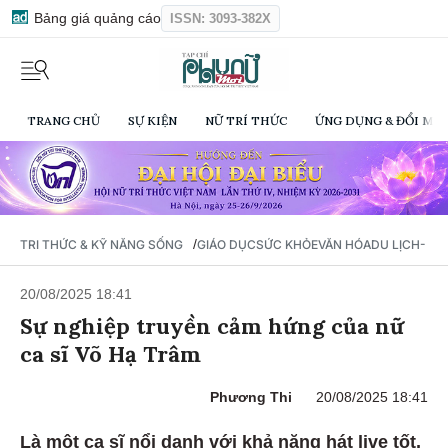
Bảng giá quảng cáo
ISSN: 3093-382X
TRANG CHỦ
SỰ KIỆN
NỮ TRÍ THỨC
ỨNG DỤNG & ĐỔI MỚI
/
TRI THỨC & KỸ NĂNG SỐNG
GIÁO DỤC
SỨC KHỎE
VĂN HÓA
DU LỊCH- Ẩ
20/08/2025 18:41
Sự nghiệp truyền cảm hứng của nữ
ca sĩ Võ Hạ Trâm
Phương Thi
20/08/2025 18:41
Là một ca sĩ nổi danh với khả năng hát live tốt,