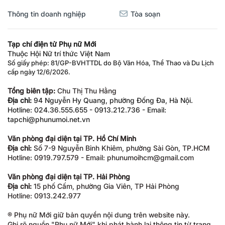
Thông tin doanh nghiệp
Tòa soạn
Tạp chí điện tử Phụ nữ Mới
Thuộc Hội Nữ trí thức Việt Nam
Số giấy phép: 81/GP-BVHTTDL do Bộ Văn Hóa, Thể Thao và Du Lịch
cấp ngày 12/6/2026.
Tổng biên tập:
Chu Thị Thu Hằng
Địa chỉ:
94 Nguyễn Hy Quang, phường Đống Đa, Hà Nội.
Hotline: 024.36.555.655 - 0913.212.736 - Email:
tapchi@phunumoi.net.vn
Văn phòng đại diện tại TP. Hồ Chí Minh
Địa chỉ:
Số 7-9 Nguyễn Bỉnh Khiêm, phường Sài Gòn, TP.HCM
Hotline: 0919.797.579 - Email: phunumoihcm@gmail.com
Văn phòng đại diện tại TP. Hải Phòng
Địa chỉ:
15 phố Cấm, phường Gia Viên, TP Hải Phòng
Hotline: 0913.242.977
® Phụ nữ Mới giữ bản quyền nội dung trên website này.
Ghi rõ nguồn "Phụ nữ Mới" khi phát hành lại thông tin từ trang