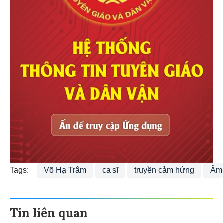
Tags:
Võ Hạ Trâm
ca sĩ
truyền cảm hứng
Âm
Tin liên quan