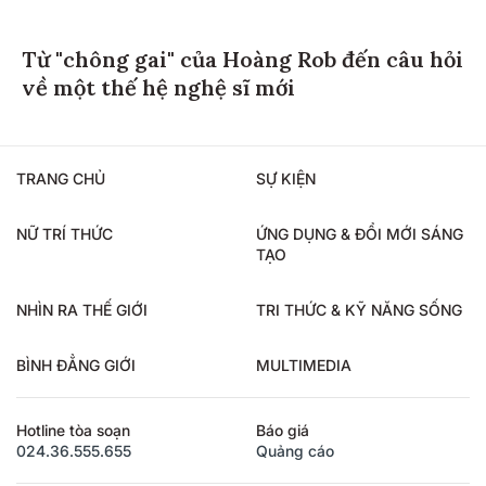
Từ "chông gai" của Hoàng Rob đến câu hỏi
về một thế hệ nghệ sĩ mới
TRANG CHỦ
SỰ KIỆN
NỮ TRÍ THỨC
ỨNG DỤNG & ĐỔI MỚI SÁNG
TẠO
NHÌN RA THẾ GIỚI
TRI THỨC & KỸ NĂNG SỐNG
BÌNH ĐẲNG GIỚI
MULTIMEDIA
Hotline tòa soạn
Báo giá
024.36.555.655
Quảng cáo