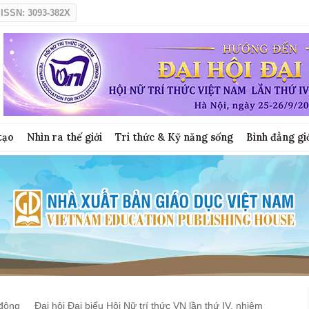
ISSN: 3093-382X
tạo
Nhìn ra thế giới
Tri thức & Kỹ năng sống
Bình đẳng gi
động
Đại hội Đại biểu Hội Nữ trí thức VN lần thứ IV, nhiệm