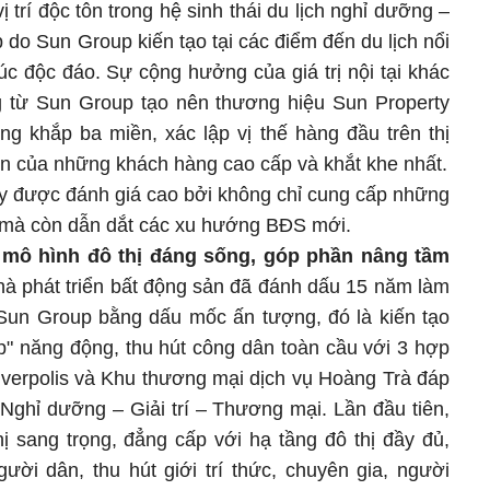
vị trí độc tôn trong hệ sinh thái du lịch nghỉ dưỡng –
p do Sun Group kiến tạo tại các điểm đến du lịch nổi
rúc độc đáo. Sự cộng hưởng của giá trị nội tại khác
ng từ Sun Group tạo nên thương hiệu Sun Property
g khắp ba miền, xác lập vị thế hàng đầu trên thị
tin của những khách hàng cao cấp và khắt khe nhất.
y được đánh giá cao bởi không chỉ cung cấp những
 mà còn dẫn dắt các xu hướng BĐS mới.
o mô hình đô thị đáng sống, góp phần nâng tầm
à phát triển bất động sản đã đánh dấu 15 năm làm
un Group bằng dấu mốc ấn tượng, đó là kiến tạo
p" năng động, thu hút công dân toàn cầu với 3 hợp
iverpolis và Khu thương mại dịch vụ Hoàng Trà đáp
Nghỉ dưỡng – Giải trí – Thương mại. Lần đầu tiên,
 sang trọng, đẳng cấp với hạ tầng đô thị đầy đủ,
ời dân, thu hút giới trí thức, chuyên gia, người