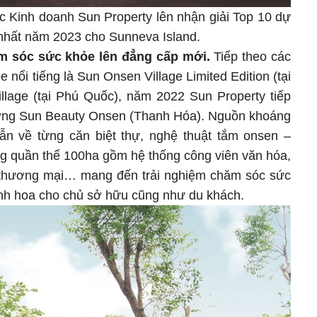
c Kinh doanh Sun Property lên nhận giải Top 10 dự
 nhất năm 2023 cho Sunneva Island.
ăm sóc sức khỏe lên đẳng cấp mới.
Tiếp theo các
ổi tiếng là Sun Onsen Village Limited Edition (tại
illage (tại Phú Quốc), năm 2022 Sun Property tiếp
dưỡng Sun Beauty Onsen (Thanh Hóa). Nguồn khoáng
ẫn về từng căn biệt thự, nghệ thuật tắm onsen –
ng quần thể 100ha gồm hệ thống công viên văn hóa,
 thương mại… mang đến trải nghiệm chăm sóc sức
tinh hoa cho chủ sở hữu cũng như du khách.