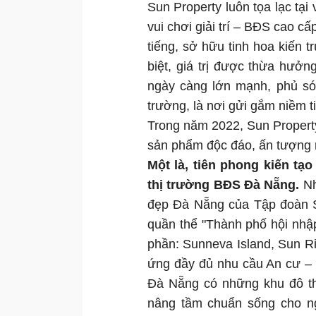
Sun Property luôn tọa lạc tại 
vui chơi giải trí – BĐS cao cấ
tiếng, sở hữu tinh hoa kiến t
biệt, giá trị được thừa hưở
ngày càng lớn mạnh, phủ són
trường, là nơi gửi gắm niềm 
Trong năm 2022, Sun Propert
sản phẩm độc đáo, ấn tượng
Một là, tiên phong kiến tạ
thị trường BĐS Đà Nẵng.
Nh
đẹp Đà Nẵng của Tập đoàn S
quần thể "Thành phố hội nhậ
phần: Sunneva Island, Sun R
ứng đầy đủ nhu cầu An cư – 
Đà Nẵng có những khu đô thị
nâng tầm chuẩn sống cho ngư