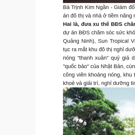
Bà Trịnh Kim Ngần - Giám đố
án đô thị và nhà ở tiềm năng
Hai là, đưa xu thế BĐS ch
dự án BĐS chăm sóc sức khỏe n
Quảng Ninh), Sun Tropical V
tục ra mắt khu đô thị nghỉ 
nóng "thanh xuân" quý giá d
"quốc bảo" của Nhật Bản, cù
công viên khoáng nóng, khu
khoẻ và giải trí, nghỉ dưỡng 