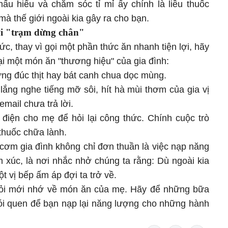
hấu hiểu và chăm sóc tỉ mỉ ấy chính là liều thuốc
à thế giới ngoài kia gây ra cho bạn.
ơi "trạm dừng chân"
c, thay vì gọi một phần thức ăn nhanh tiện lợi, hãy
lại một món ăn "thương hiệu" của gia đình:
rứng đúc thịt hay bát canh chua dọc mùng.
lắng nghe tiếng mỡ sôi, hít hà mùi thơm của gia vị
email chưa trả lời.
 điện cho mẹ để hỏi lại công thức. Chính cuộc trò
thuốc chữa lành.
cơm gia đình không chỉ đơn thuần là việc nạp năng
m xúc, là nơi nhắc nhở chúng ta rằng: Dù ngoài kia
t vị bếp ấm áp đợi ta trở về.
mỏi mới nhớ về món ăn của mẹ. Hãy để những bữa
hói quen để bạn nạp lại năng lượng cho những hành