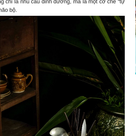
g chỉ là nhu cầu dinh dưỡng, mà là một cơ chế "tự
 não bộ.