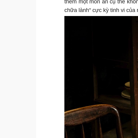
thèm một món ăn cụ thể khôn
chữa lành" cực kỳ tinh vi của