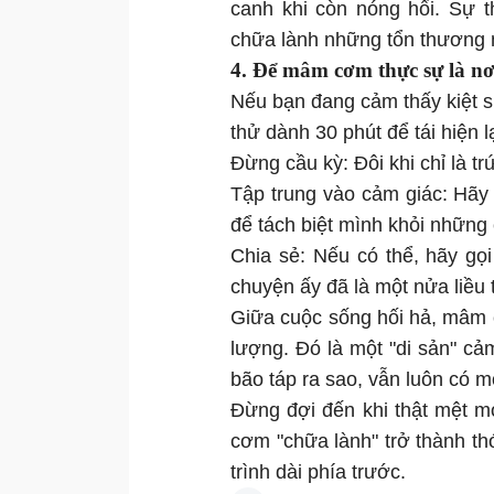
canh khi còn nóng hổi. Sự t
chữa lành những tổn thương m
4. Để mâm cơm thực sự là n
Nếu bạn đang cảm thấy kiệt sứ
thử dành 30 phút để tái hiện 
Đừng cầu kỳ: Đôi khi chỉ là t
Tập trung vào cảm giác: Hãy 
để tách biệt mình khỏi những 
Chia sẻ: Nếu có thể, hãy gọi
chuyện ấy đã là một nửa liều 
Giữa cuộc sống hối hả, mâm 
lượng. Đó là một "di sản" cả
bão táp ra sao, vẫn luôn có mộ
Đừng đợi đến khi thật mệt 
cơm "chữa lành" trở thành t
trình dài phía trước.