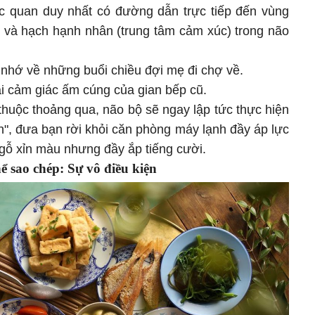
iác quan duy nhất có đường dẫn trực tiếp đến vùng
c) và hạch hạnh nhân (trung tâm cảm xúc) trong não
nhớ về những buổi chiều đợi mẹ đi chợ về.
i cảm giác ấm cúng của gian bếp cũ.
huộc thoảng qua, não bộ sẽ ngay lập tức thực hiện
n", đưa bạn rời khỏi căn phòng máy lạnh đầy áp lực
gỗ xỉn màu nhưng đầy ắp tiếng cười.
hể sao chép: Sự vô điều kiện