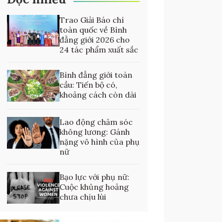
Trao Giải Báo chí
toàn quốc về Bình
đẳng giới 2026 cho
24 tác phẩm xuất sắc
Bình đẳng giới toàn
cầu: Tiến bộ có,
khoảng cách còn dài
Lao động chăm sóc
không lương: Gánh
nặng vô hình của phụ
nữ
Bạo lực với phụ nữ:
Cuộc khủng hoảng
chưa chịu lùi