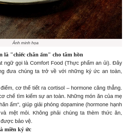
Ảnh minh họa
n là "chiếc chăn ấm" cho tâm hồn
ật ngữ gọi là Comfort Food (Thực phẩm an ủi). Đây
g đưa chúng ta trở về với những ký ức an toàn,
 điểm, cơ thể tiết ra cortisol – hormone căng thẳng.
t cơ chế tìm kiếm sự an toàn. Những món ăn của mẹ
 chăn ấm", giúp giải phóng dopamine (hormone hạnh
n và mệt mỏi. Không phải chúng ta thèm thức ăn,
 được bảo vệ.
và miền ký ức