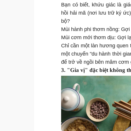
Bạn có biết, khứu giác là g
hồi hải mã (nơi lưu trữ ký ứ
bộ?
Mùi hành phi thơm nồng: Gợi 
Mùi cơm mới thơm dịu: Gợi lạ
Chỉ cần một làn hương quen t
một chuyến "du hành thời gia
để trở về ngồi bên mâm cơm 
3. "Gia vị" đặc biệt không t