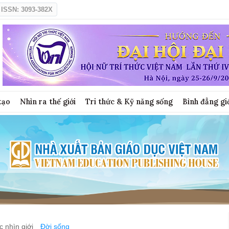
ISSN: 3093-382X
tạo
Nhìn ra thế giới
Tri thức & Kỹ năng sống
Bình đẳng gi
 nhìn giới
Đời sống