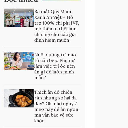
Ra mắt Quỹ Mầm
Xanh An Việt – Hỗ
trợ 100% chi phí IVF,
mở thêm cơ hội làm
cha mẹ cho các gia
đình hiếm muộn
Nuôi dưỡng trí não
từ căn bếp: Phụ nữ
làm việc trí óc nên
ăn gì để luôn minh
mẫn?
Thích ăn đồ chiên
rán nhưng sợ hại dạ
dày? Ghi nhớ ngay 7
mẹo này để ăn ngon
mà vẫn bảo vệ sức
khỏe