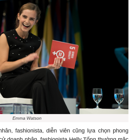
Emma Watson
hân, fashionista, diễn viên cũng lựa chọn phong
n cử doanh nhân, fashionista Helly Tống thường mặc