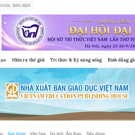
ISSN: 3093-382X
tạo
Nhìn ra thế giới
Tri thức & Kỹ năng sống
Bình đẳng gi
ục
Sức khỏe
Văn hóa
Du lịch- Ẩm thực
Tiêu dùng