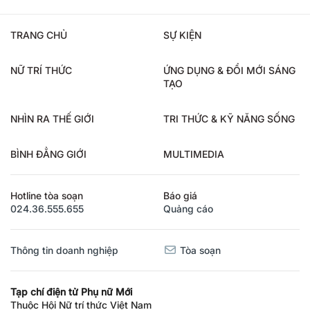
TRANG CHỦ
SỰ KIỆN
NỮ TRÍ THỨC
ỨNG DỤNG & ĐỔI MỚI SÁNG
TẠO
NHÌN RA THẾ GIỚI
TRI THỨC & KỸ NĂNG SỐNG
BÌNH ĐẲNG GIỚI
MULTIMEDIA
Hotline tòa soạn
Báo giá
024.36.555.655
Quảng cáo
Thông tin doanh nghiệp
Tòa soạn
Tạp chí điện tử Phụ nữ Mới
Thuộc Hội Nữ trí thức Việt Nam