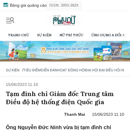
Bảng giá quảng cáo
ISSN: 3093-382X
TRANG CHỦ
SỰ KIỆN
NỮ TRÍ THỨC
ỨNG DỤNG & ĐỔI MỚI
/
SỰ KIỆN
TIÊU ĐIỂM
DIỄN ĐÀN
HOẠT ĐỘNG HỘI
ĐẠI HỘI ĐẠI BIỂU HỘI NỮ 
15/06/2023 11:10
Tạm đình chỉ Giám đốc Trung tâm
Điều độ hệ thống điện Quốc gia
Thanh Mai
15/06/2023 11:10
Ông Nguyễn Đức Ninh vừa bị tạm đình chỉ