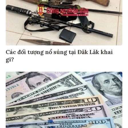
Các đối tượng nổ súng tại Đăk Lăk khai
gì?