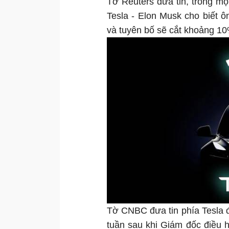
Tờ Reuters đưa tin, trong m
Tesla - Elon Musk cho biết ô
và tuyên bố sẽ cắt khoảng 1
Tờ CNBC đưa tin phía Tesla 
tuần sau khi Giám đốc điều 