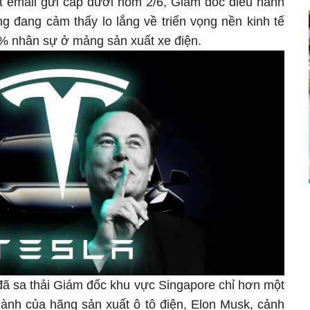
ột email gửi cấp dưới hôm 2/6, Giám đốc điều hành
ng đang cảm thấy lo lắng về triển vọng nền kinh tế
0% nhân sự ở mảng sản xuất xe điện.
đã sa thải Giám đốc khu vực Singapore chỉ hơn một
hành của hãng sản xuất ô tô điện, Elon Musk, cảnh