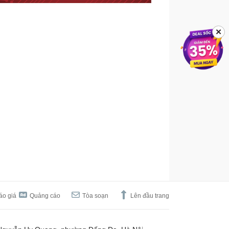
✕
áo giá
Quảng cáo
Tòa soạn
Lên đầu trang