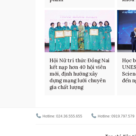
Hội Nữ trí thức Đồng Nai
Học b
kết nạp hơn 40 hội viên
UNES
mới, định hướng xây
Scien
dựng mạng lưới chuyên
đến n
gia chất lượng
Hotline: 024.36.555.655
Hotline: 0919.797.579