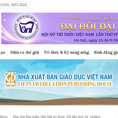
ISSN: 3093-382X
tạo
Nhìn ra thế giới
Tri thức & Kỹ năng sống
Bình đẳng gi
động
Đại hội Đại biểu Hội Nữ trí thức VN lần thứ IV, nhiệm