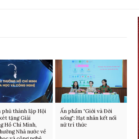
 phủ thành lập Hội
Ấn phẩm "Giới và Đời
xét tặng Giải
sống": Hạt nhân kết nối
g Hồ Chí Minh,
nữ trí thức
thưởng Nhà nước về
học và công nghệ