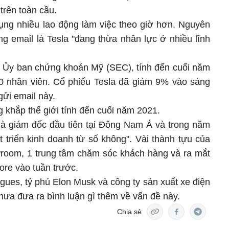
trên toàn cầu.
ng nhiều lao động làm việc theo giờ hơn. Nguyên
g email là Tesla "đang thừa nhân lực ở nhiều lĩnh
 Ủy ban chứng khoán Mỹ (SEC), tính đến cuối năm
0 nhân viên. Cổ phiếu Tesla đã giảm 9% vào sáng
gửi email này.
 khắp thế giới tính đến cuối năm 2021.
là giám đốc đầu tiên tại Đông Nam Á và trong năm
 triển kinh doanh từ số không". Vài thành tựu của
wroom, 1 trung tâm chăm sóc khách hàng và ra mắt
ore vào tuần trước.
igues, tỷ phú Elon Musk và công ty sản xuất xe điện
hưa đưa ra bình luận gì thêm về vấn đề này.
Chia sẻ