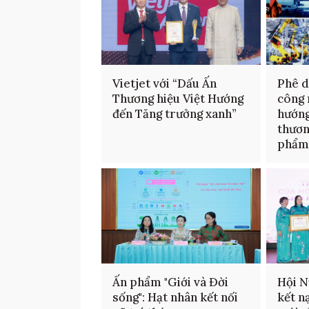
Vietjet với “Dấu Ấn
Phê d
Thương hiệu Việt Hướng
công 
đến Tăng trưởng xanh”
hướng
thươn
phẩ
Ấn phẩm "Giới và Đời
Hội N
sống": Hạt nhân kết nối
kết n