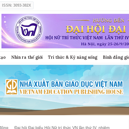
ISSN: 3093-382X
tạo
Nhìn ra thế giới
Tri thức & Kỹ năng sống
Bình đẳng gi
động
Đại hội Đại biểu Hội Nữ trí thức VN lần thứ IV, nhiệm