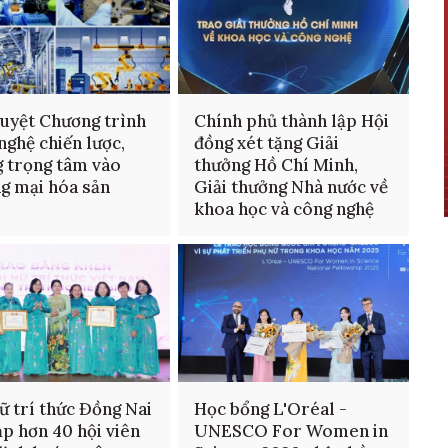
uyệt Chương trình
Chính phủ thành lập Hội
nghệ chiến lược,
đồng xét tặng Giải
 trọng tâm vào
thưởng Hồ Chí Minh,
g mại hóa sản
Giải thưởng Nhà nước về
m
khoa học và công nghệ
ữ trí thức Đồng Nai
Học bổng L'Oréal -
ạp hơn 40 hội viên
UNESCO For Women in