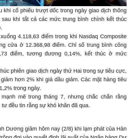
u khi cổ phiếu trượt dốc trong ngày giao dịch thông
 sau khi tất cả các mức trung bình chính kết thúc
0.
xuống 4.118,63 điểm trong khi Nasdaq Composite
ng cửa ở 12.368,98 điểm. Chỉ số trung bình công
,73 điểm, tương đương 0,14%, kết thúc ở mức
úc phiên giao dịch ngày thứ Hai trong sự tiêu cực,
giảm hơn 2% khi giá dầu giảm. Các mặt hàng tiêu
1,2% trong ngày.
c mạnh mẽ trong tháng 7, nhưng chắc chắn rằng
 tư đều tin rằng sự khó khăn đã qua.
h Dương giảm hôm nay (2/8) khi lạm phát của Hàn
trông đợi vào quyết định lãi suất của Ngân hàng Dự