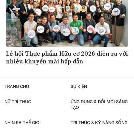
Lễ hội Thực phẩm Hữu cơ 2026 diễn ra với
nhiều khuyến mãi hấp dẫn
TRANG CHỦ
SỰ KIỆN
NỮ TRÍ THỨC
ỨNG DỤNG & ĐỔI MỚI SÁNG
TẠO
NHÌN RA THẾ GIỚI
TRI THỨC & KỸ NĂNG SỐNG