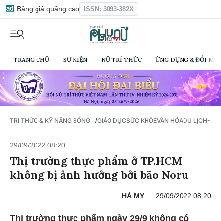
Bảng giá quảng cáo
ISSN: 3093-382X
TRANG CHỦ
SỰ KIỆN
NỮ TRÍ THỨC
ỨNG DỤNG & ĐỔI MỚI
/
TRI THỨC & KỸ NĂNG SỐNG
GIÁO DỤC
SỨC KHỎE
VĂN HÓA
DU LỊCH- Ẩ
29/09/2022 08:20
Thị trường thực phẩm ở TP.HCM
không bị ảnh hưởng bởi bão Noru
HÀ MY
29/09/2022 08:20
Thị trường thực phẩm ngày 29/9 không có