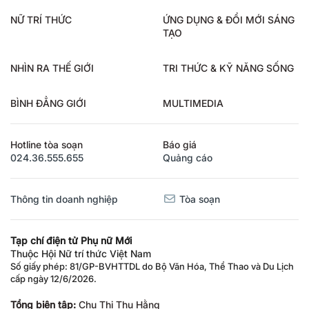
NỮ TRÍ THỨC
ỨNG DỤNG & ĐỔI MỚI SÁNG
TẠO
NHÌN RA THẾ GIỚI
TRI THỨC & KỸ NĂNG SỐNG
BÌNH ĐẲNG GIỚI
MULTIMEDIA
Hotline tòa soạn
Báo giá
024.36.555.655
Quảng cáo
Thông tin doanh nghiệp
Tòa soạn
Tạp chí điện tử Phụ nữ Mới
Thuộc Hội Nữ trí thức Việt Nam
Số giấy phép: 81/GP-BVHTTDL do Bộ Văn Hóa, Thể Thao và Du Lịch
cấp ngày 12/6/2026.
Tổng biên tập:
Chu Thị Thu Hằng