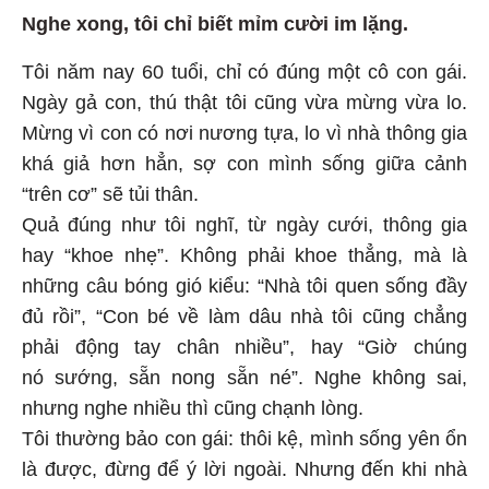
Nghe xong, tôi chỉ biết mỉm cười im lặng.
Tôi năm nay 60 tuổi, chỉ có đúng một cô con gái.
Ngày gả con, thú thật tôi cũng vừa mừng vừa lo.
Mừng vì con có nơi nương tựa, lo vì nhà thông gia
khá giả hơn hẳn, sợ con mình sống giữa cảnh
“trên cơ” sẽ tủi thân.
Quả đúng như tôi nghĩ, từ ngày cưới, thông gia
hay “khoe nhẹ”. Không phải khoe thẳng, mà là
những câu bóng gió kiểu: “Nhà tôi quen sống đầy
đủ rồi”, “Con bé về làm dâu nhà tôi cũng chẳng
phải động tay chân nhiều”, hay “Giờ chúng
nó sướng, sẵn nong sẵn né”. Nghe không sai,
nhưng nghe nhiều thì cũng chạnh lòng.
Tôi thường bảo con gái: thôi kệ, mình sống yên ổn
là được, đừng để ý lời ngoài. Nhưng đến khi nhà