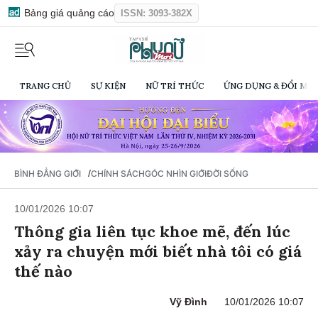
Bảng giá quảng cáo
ISSN: 3093-382X
TRANG CHỦ
SỰ KIỆN
NỮ TRÍ THỨC
ỨNG DỤNG & ĐỔI MỚI
/
BÌNH ĐẲNG GIỚI
CHÍNH SÁCH
GÓC NHÌN GIỚI
ĐỜI SỐNG
10/01/2026 10:07
Thông gia liên tục khoe mẽ, đến lúc
xảy ra chuyện mới biết nhà tôi có giá
thế nào
Vỹ Đình
10/01/2026 10:07