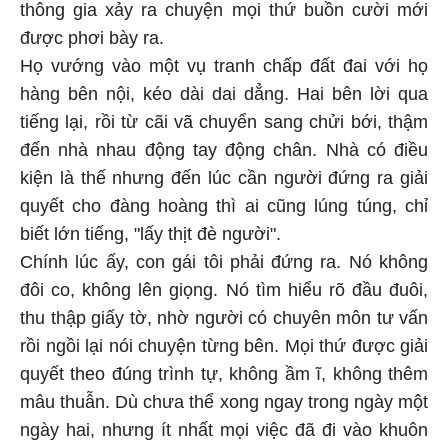
thông gia xảy ra chuyện mọi thứ buồn cười mới
được phơi bày ra.
Họ vướng vào một vụ tranh chấp đất đai với họ
hàng bên nội, kéo dài dai dẳng. Hai bên lời qua
tiếng lại, rồi từ cãi vã chuyển sang chửi bới, thậm
đến nhà nhau động tay động chân. Nhà có điều
kiện là thế nhưng đến lúc cần người đứng ra giải
quyết cho đàng hoàng thì ai cũng lúng túng, chỉ
biết lớn tiếng, "lấy thịt đè người".
Chính lúc ấy, con gái tôi phải đứng ra. Nó không
đôi co, không lên giọng. Nó tìm hiểu rõ đầu đuôi,
thu thập giấy tờ, nhờ người có chuyên môn tư vấn
rồi ngồi lại nói chuyện từng bên. Mọi thứ được giải
quyết theo đúng trình tự, không ầm ĩ, không thêm
mâu thuẫn. Dù chưa thể xong ngay trong ngày một
ngày hai, nhưng ít nhất mọi việc đã đi vào khuôn