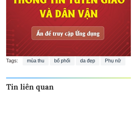
Tags:
mùa thu
bổ phổi
da đẹp
Phụ nữ
Tin liên quan