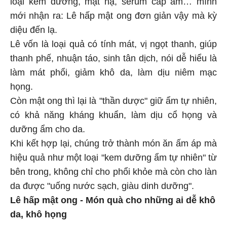
loại kem dưỡng, mặt nạ, serum cấp ẩm… mình
mới nhận ra: Lê hấp mật ong đơn giản vậy mà kỳ
diệu đến lạ.
Lê vốn là loại quả có tính mát, vị ngọt thanh, giúp
thanh phế, nhuận táo, sinh tân dịch, nói dễ hiểu là
làm mát phổi, giảm khô da, làm dịu niêm mạc
họng.
Còn mật ong thì lại là "thần dược" giữ ẩm tự nhiên,
có khả năng kháng khuẩn, làm dịu cổ họng và
dưỡng ẩm cho da.
Khi kết hợp lại, chúng trở thành món ăn ấm áp mà
hiệu quả như một loại "kem dưỡng ẩm tự nhiên" từ
bên trong, không chỉ cho phổi khỏe mà còn cho làn
da được "uống nước sạch, giàu dinh dưỡng".
Lê hấp mật ong - Món quà cho những ai dễ khô
da, khô họng