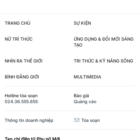
TRANG CHỦ
SỰ KIỆN
NỮ TRÍ THỨC
ỨNG DỤNG & ĐỔI MỚI SÁNG
TẠO
NHÌN RA THẾ GIỚI
TRI THỨC & KỸ NĂNG SỐNG
BÌNH ĐẲNG GIỚI
MULTIMEDIA
Hotline tòa soạn
Báo giá
024.36.555.655
Quảng cáo
Thông tin doanh nghiệp
Tòa soạn
Tạp chí điện tử Phụ nữ Mới