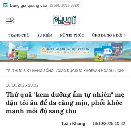
Bảng giá quảng cáo
ISSN: 3093-382X
TRANG CHỦ
SỰ KIỆN
NỮ TRÍ THỨC
ỨNG DỤNG & ĐỔI MỚI
/
TRI THỨC & KỸ NĂNG SỐNG
GIÁO DỤC
SỨC KHỎE
VĂN HÓA
DU LỊCH- Ẩ
18/10/2025 10:32
Thứ quả "kem dưỡng ẩm tự nhiên" mẹ
dặn tôi ăn để da căng mịn, phổi khỏe
mạnh mỗi độ sang thu
Tuấn Khang
18/10/2025 10:32