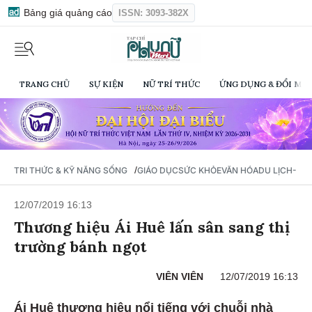
Bảng giá quảng cáo
ISSN: 3093-382X
TRANG CHỦ
SỰ KIỆN
NỮ TRÍ THỨC
ỨNG DỤNG & ĐỔI MỚI
/
TRI THỨC & KỸ NĂNG SỐNG
GIÁO DỤC
SỨC KHỎE
VĂN HÓA
DU LỊCH- Ẩ
12/07/2019 16:13
Thương hiệu Ái Huê lấn sân sang thị
trường bánh ngọt
VIÊN VIÊN
12/07/2019 16:13
Ái Huê thương hiệu nổi tiếng với chuỗi nhà