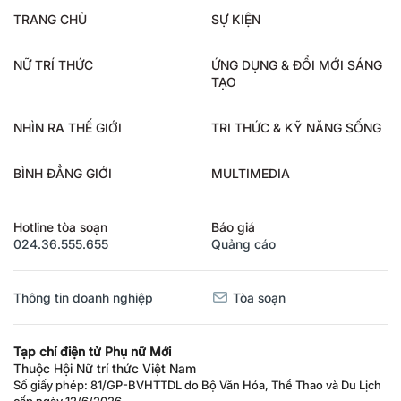
TRANG CHỦ
SỰ KIỆN
NỮ TRÍ THỨC
ỨNG DỤNG & ĐỔI MỚI SÁNG
TẠO
NHÌN RA THẾ GIỚI
TRI THỨC & KỸ NĂNG SỐNG
BÌNH ĐẲNG GIỚI
MULTIMEDIA
Hotline tòa soạn
Báo giá
024.36.555.655
Quảng cáo
Thông tin doanh nghiệp
Tòa soạn
Tạp chí điện tử Phụ nữ Mới
Thuộc Hội Nữ trí thức Việt Nam
Số giấy phép: 81/GP-BVHTTDL do Bộ Văn Hóa, Thể Thao và Du Lịch
cấp ngày 12/6/2026.